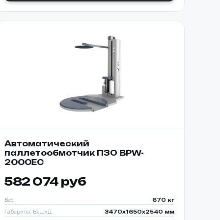
ТООБМОТЧИКОМ
650-K
Автоматический
паллетообмотчик ПЗО BPW-
2000EC
582 074 руб
Вес
670 кг
Габариты, ВхШхД
3470х1650х2540 мм