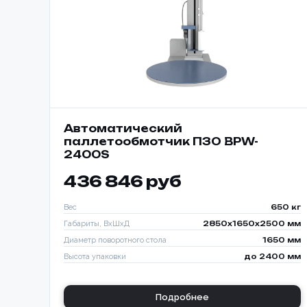
Автоматический
паллетообмотчик ПЗО BPW-
2400S
436 846 руб
Вес
650 кг
Габариты, ВхШхД
2850х1650х2500 мм
Диаметр поворотного стола
1650 мм
Высота упаковки
до 2400 мм
Подробнее
Способ о