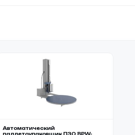
Автоматический
паллетоупаковщик ПЗО BPW-