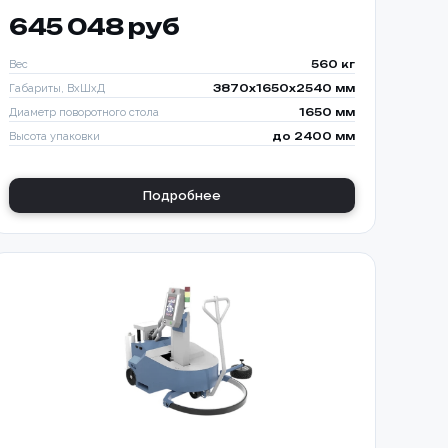
645 048 руб
Вес
560 кг
Габариты, ВхШхД
3870х1650х2540 мм
Диаметр поворотного стола
1650 мм
Высота упаковки
до 2400 мм
Подробнее