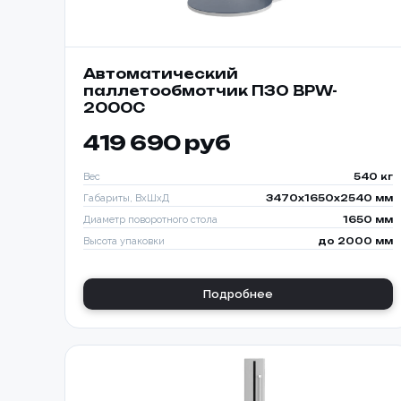
Автоматический
паллетообмотчик ПЗО BPW-
2000C
419 690 руб
Вес
540 кг
Габариты, ВхШхД
3470х1650х2540 мм
Диаметр поворотного стола
1650 мм
Высота упаковки
до 2000 мм
Подробнее