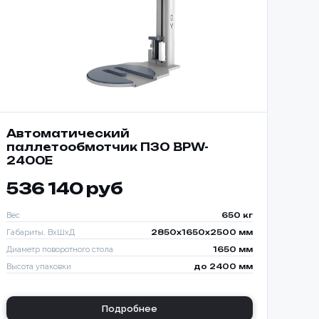
Автоматический
паллетообмотчик ПЗО BPW-
2400E
536 140 руб
Вес
650 кг
Габариты, ВхШхД
2850х1650х2500 мм
Диаметр поворотного стола
1650 мм
Высота упаковки
до 2400 мм
ИЗАЦИЯ
КИ С
Подробнее