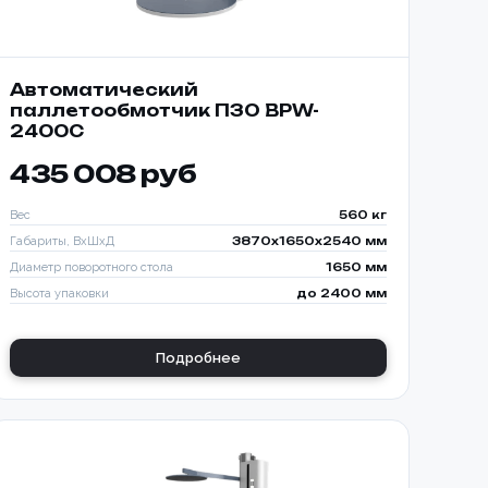
Автоматический
паллетообмотчик ПЗО BPW-
2400C
435 008 руб
Вес
560 кг
Габариты, ВхШхД
3870х1650х2540 мм
Диаметр поворотного стола
1650 мм
Высота упаковки
до 2400 мм
Подробнее