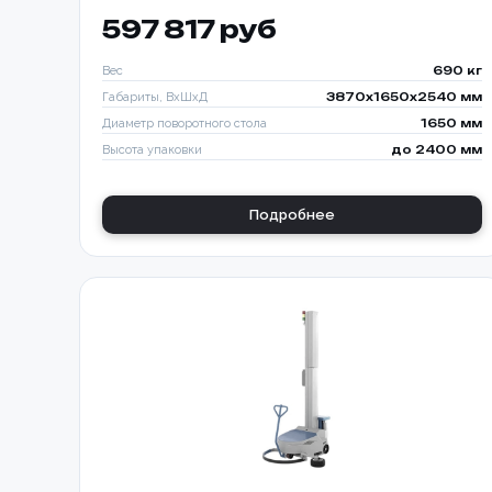
597 817 руб
Вес
690 кг
Габариты, ВхШхД
3870х1650х2540 мм
Диаметр поворотного стола
1650 мм
Высота упаковки
до 2400 мм
Подробнее