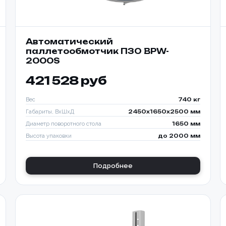
Автоматический
паллетообмотчик ПЗО BPW-
2000S
421 528 руб
Вес
740 кг
Габариты, ВхШхД
2450х1650х2500 мм
Диаметр поворотного стола
1650 мм
Высота упаковки
до 2000 мм
Подробнее