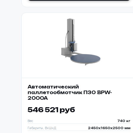
Номер те
Согласе
персона
📎 При
Автоматический
паллетообмотчик ПЗО BPW-
2000A
546 521 руб
Вес
740 кг
Габариты, ВхШхД
2450х1650х2500 мм