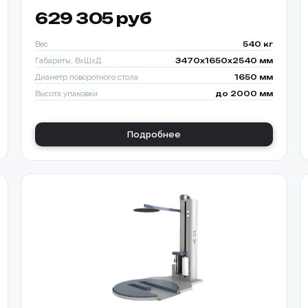
629 305 руб
Вес
540 кг
Габариты, ВхШхД
3470х1650х2540 мм
Диаметр поворотного стола
1650 мм
Высота упаковки
до 2000 мм
Подробнее