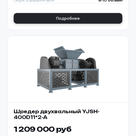
Скорость вращения вала
8-10 об/мин
Подробнее
Шредер двухвальный YJSH-
400D11*2-A
1 209 000 руб