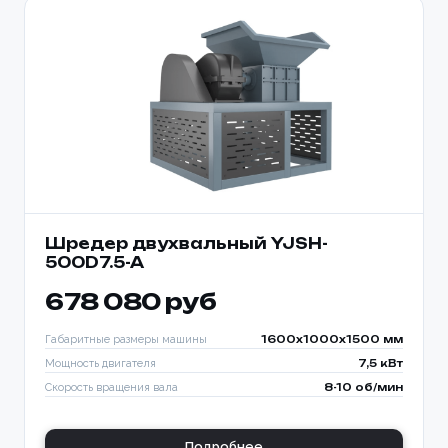
Шредер двухвальный YJSH-
500D7.5-A
678 080 руб
Габаритные размеры машины
1600x1000x1500 мм
Мощность двигателя
7,5 кВт
Скорость вращения вала
8-10 об/мин
Подробнее