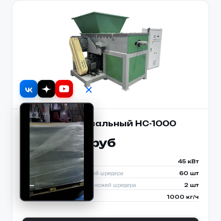
Шредер одновальный HC-1000
3 105 000 руб
Мощность двигателя
45 кВт
Количество роторных ножей шредера
60 шт
Количество стационарных ножей шредера
2 шт
Производительность до
1000 кг/ч