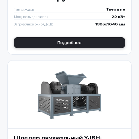
Тип отходов
Твердые
Мощность двигателя
22 кВт
Загрузочное окно (ДхШ)
1395x1040 мм
Подробнее
Шредер двухвальный YJSH-