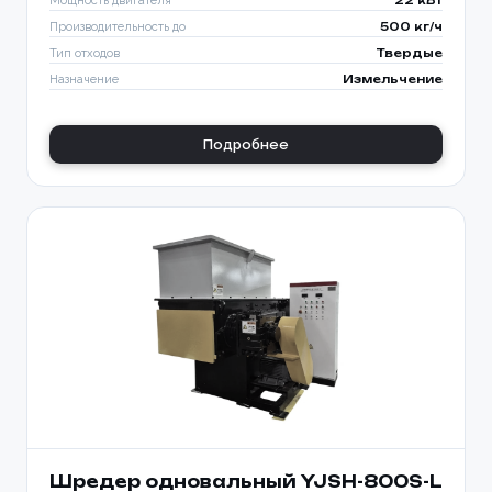
Мощность двигателя
22 кВт
Производительность до
500 кг/ч
Тип отходов
Твердые
Назначение
Измельчение
Подробнее
Шредер одновальный YJSH-800S-L