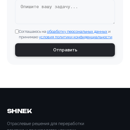
Великие Луки
Верхняя Пышма
Соглашаюсь на
обработку персональных данных
и
Владивосток
принимаю
условия политики конфиденциальности
Владимир
Отправить
Волгоград
Волгодонск
Волжский
Вологда
SHNEK
Воронеж
Отраслевые решения для переработки