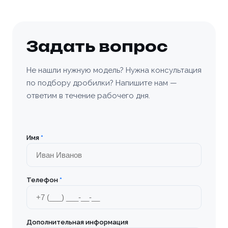
Белоусово
Березовский
Задать вопрос
Бийск
Не нашли нужную модель? Нужна консультация
по подбору дробилки? Напишите нам —
Богородицк
ответим в течение рабочего дня.
Болхов
Братск
Имя
*
Бронницы
Телефон
*
Брянск
Бугульма
Дополнительная информация