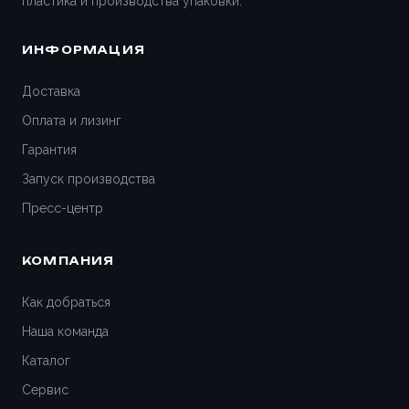
пластика и производства упаковки.
Всеволожск
ИНФОРМАЦИЯ
Вятские Поляны
Доставка
Гатчина
Оплата и лизинг
Гарантия
Геленджик
Запуск производства
Дедовск
Пресс-центр
Дзержинск
КОМПАНИЯ
Дивногорск
Как добраться
Наша команда
Димитровград
Каталог
Дмитров
Сервис