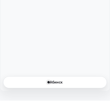
Архангельск
Астрахань
Баксан
Балаково
Балашиха
Барнаул
Батайск
Абинск
Бахчисарай
Белгород