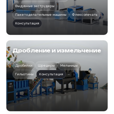
Выдувные экструдеры
Пакетоделательные машины
Флексопечать
Консультация
Дробление и измельчение
Дробилки
Шредеры
Мельницы
Гильотины
Консультация