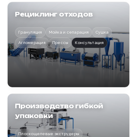
Отправить заявку
Рециклинг отходов
Грануляция
Мойка и сепарация
Сушка
Агломерация
Прессы
Консультация
Производство гибкой
упаковки
Плоскощелевые экструдеры