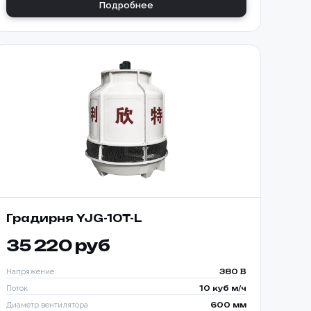
Подробнее
Градирня YJG-10T-L
35 220 руб
ИЗАЦИЯ
Напряжение
380 В
КИ С
Поток
10 куб м/ч
Диаметр вентилятора
600 мм