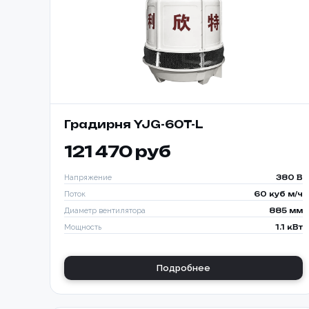
Градирня YJG-60T-L
121 470 руб
Напряжение
380 В
Поток
60 куб м/ч
Диаметр вентилятора
885 мм
Мощность
1.1 кВт
Подробнее