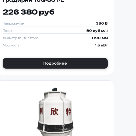
Градирня YJG-80T-L
226 380 руб
Напряжение
380 В
Поток
80 куб м/ч
Диаметр вентилятора
1190 мм
Мощность
1.5 кВт
Подробнее