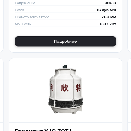
Напряжение
380 В
Поток
16 куб м/ч
Диаметр вентилятора
760 мм
Мощность
0.37 кВт
Подробнее