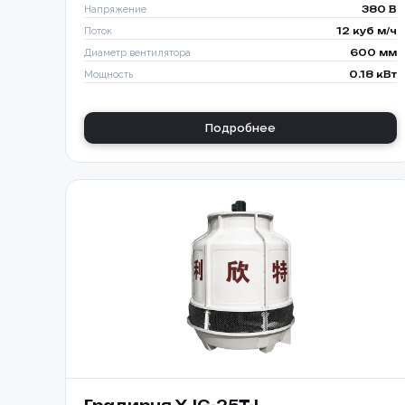
Напряжение
380 В
Поток
12 куб м/ч
Диаметр вентилятора
600 мм
Мощность
0.18 кВт
Подробнее