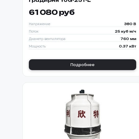
Градирня YJG-25T-L
61 080 руб
Напряжение
380 В
Поток
25 куб м/ч
Диаметр вентилятора
760 мм
Мощность
0.37 кВт
Подробнее