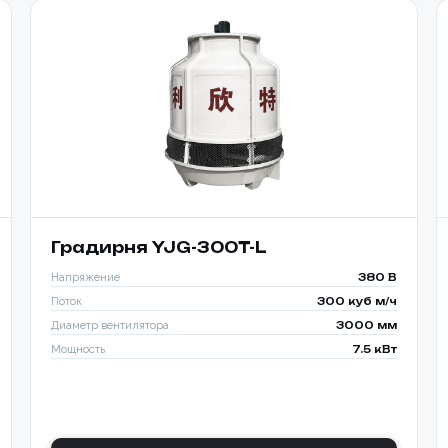
Градирня YJG-300T-L
Напряжение
380 В
Поток
300 куб м/ч
Диаметр вентилятора
3000 мм
Мощность
7.5 кВт