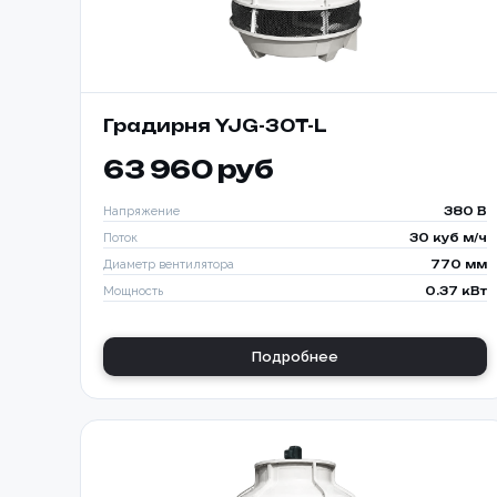
Градирня YJG-30T-L
63 960 руб
Напряжение
380 В
Поток
30 куб м/ч
Диаметр вентилятора
770 мм
Мощность
0.37 кВт
Подробнее