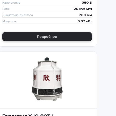
Напряжение
380 В
Поток
20 куб м/ч
Диаметр вентилятора
760 мм
Мощность
0.37 кВт
Подробнее