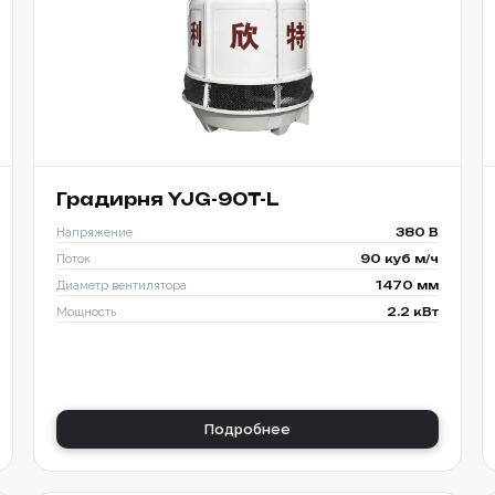
Градирня YJG-90T-L
Напряжение
380 В
Поток
90 куб м/ч
Диаметр вентилятора
1470 мм
Мощность
2.2 кВт
Подробнее