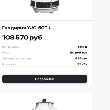
Градирня YJG-50T-L
108 570 руб
Напряжение
380 В
Поток
50 куб м/ч
Диаметр вентилятора
885 мм
Мощность
1.1 кВт
Подробнее