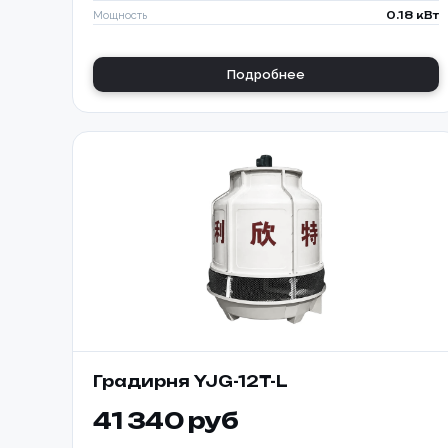
Мощность
0.18 кВт
Подробнее
Номер те
Согласе
персона
📎 При
Градирня YJG-12T-L
41 340 руб