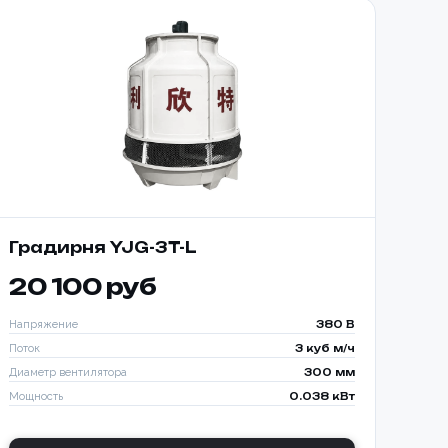
Градирня YJG-3T-L
20 100 руб
Напряжение
380 В
Поток
3 куб м/ч
Диаметр вентилятора
300 мм
Мощность
0.038 кВт