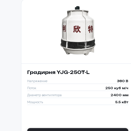
Градирня YJG-250T-L
Напряжение
380 В
Поток
250 куб м/ч
Диаметр вентилятора
2400 мм
Мощность
5.5 кВт