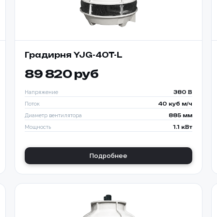
Градирня YJG-40T-L
89 820 руб
Напряжение
380 В
Поток
40 куб м/ч
Диаметр вентилятора
885 мм
Мощность
1.1 кВт
Подробнее