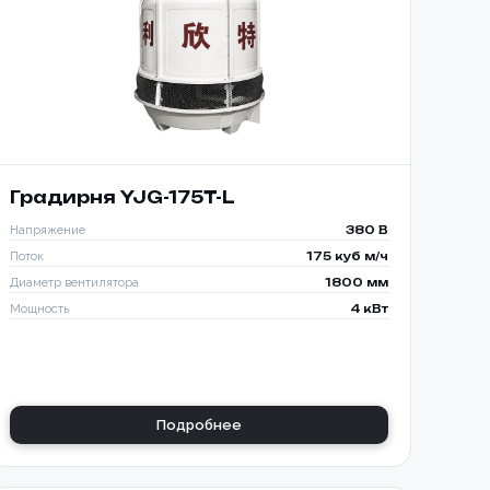
Градирня YJG-175T-L
Напряжение
380 В
Поток
175 куб м/ч
Диаметр вентилятора
1800 мм
Мощность
4 кВт
Подробнее