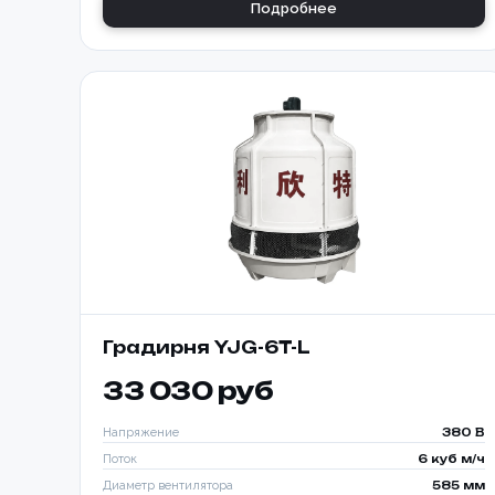
Подробнее
Градирня YJG-6T-L
33 030 руб
Напряжение
380 В
Поток
6 куб м/ч
Способ о
Диаметр вентилятора
585 мм