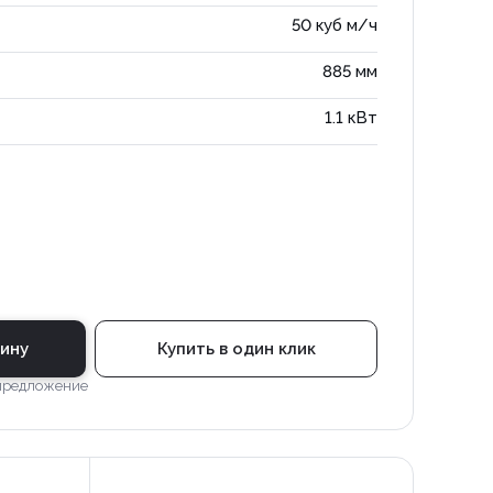
50 куб м/ч
885 мм
1.1 кВт
зину
Купить в один клик
 предложение