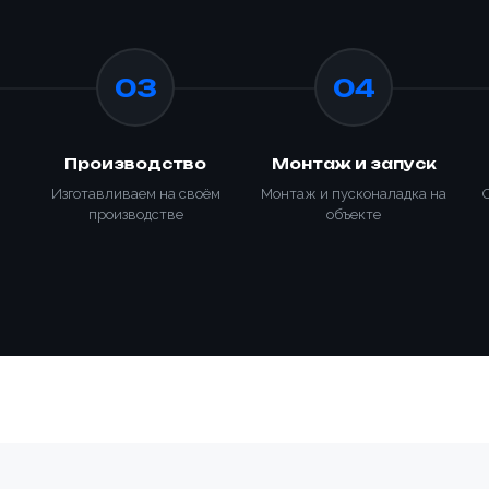
зать
Отправить заявку
крепить реквизиты
Заказать
Отправить заявку
03
04
Производство
Монтаж и запуск
Изготавливаем на своём
Монтаж и пусконаладка на
производстве
объекте