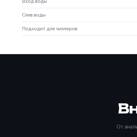
Вход воды
Слив воды
Подходит для чиллеров
Способ о
Номер те
Номер те
В
Согласе
персона
Согласе
От анал
персона