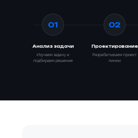
Зака
📎 При
01
02
Анализ задачи
Проектирование
Изучаем задачу и
Разрабатываем проект
подбираем решение
линии