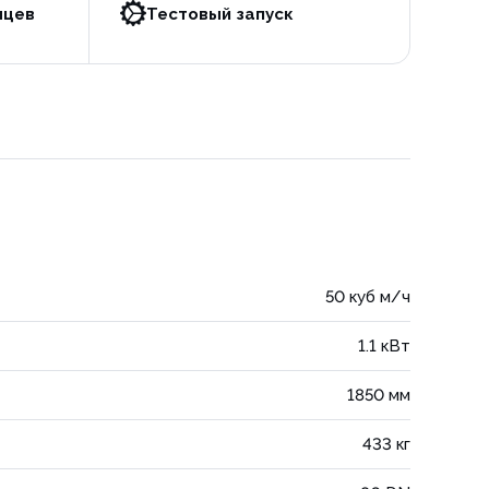
яцев
Тестовый запуск
50 куб м/ч
1.1 кВт
1850 мм
433 кг