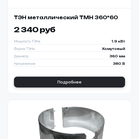
ТЭН металлический TMH 360*60
2 340 руб
Мощность ТЭНа
1.9 кВт
Форма ТЭНа
Хомутовый
Диаметр
360 мм
Напряжение
380 В
Подробнее