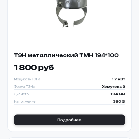
ТЭН металлический TMH 194*100
1 800 руб
Мощность ТЭНа
1.7 кВт
Форма ТЭНа
Хомутовый
Диаметр
194 мм
Напряжение
380 В
Подробнее