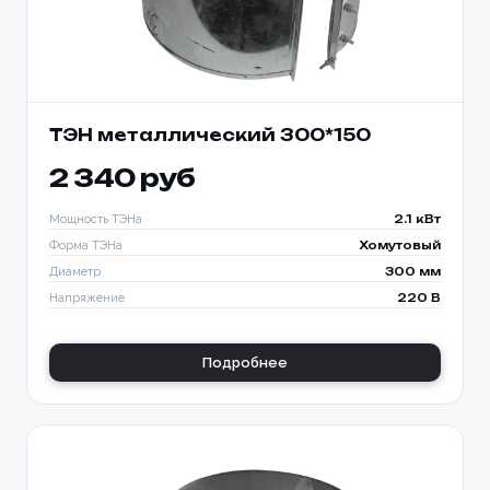
ТЭН металлический 300*150
2 340 руб
Мощность ТЭНа
2.1 кВт
Форма ТЭНа
Хомутовый
Диаметр
300 мм
Напряжение
220 В
Подробнее