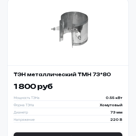
ТЭН металлический TMH 73*80
1 800 руб
Мощность ТЭНа
0.55 кВт
Форма ТЭНа
Хомутовый
Диаметр
73 мм
Напряжение
220 В