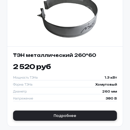
ТЭН металлический 260*60
2 520 руб
Мощность ТЭНа
1.3 кВт
Форма ТЭНа
Хомутовый
Диаметр
260 мм
Напряжение
380 В
Подробнее