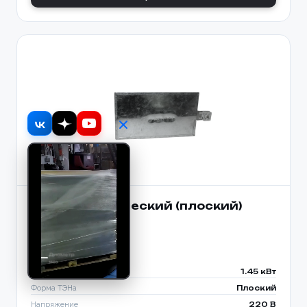
ТЭН металлический (плоский)
285*165
2 880 руб
Мощность ТЭНа
1.45 кВт
Форма ТЭНа
Плоский
Напряжение
220 В