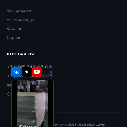
Дивногорск
Как добраться
Наша команда
Димитровград
Каталог
Дмитров
Сервис
Долгопрудный
КОНТАКТЫ
Домодедово
+7 (495) 743-95-06
+7 (928) 193-32-95
Евпатория
sales@shnek.ru
Егорьевск
Смотреть на карте
Ейск
Екатеринбург
© 2008–2026 «Шнек.ру». Все права защищены.