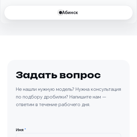
Батайск
Абинск
Бахчисарай
Белгород
Белоусово
Березовский
Задать вопрос
Бийск
Не нашли нужную модель? Нужна консультация
по подбору дробилки? Напишите нам —
Богородицк
ответим в течение рабочего дня.
Болхов
Братск
Имя
*