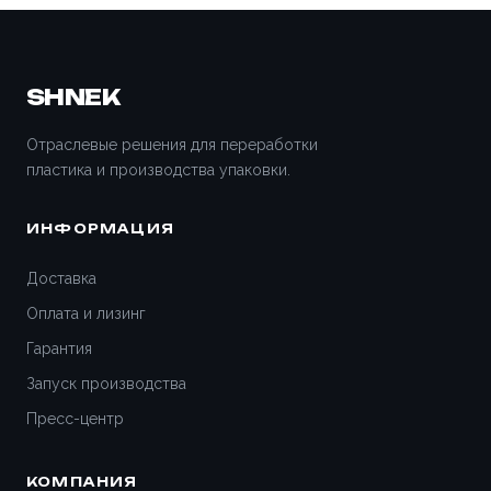
Волжский
Вологда
SHNEK
Воронеж
Отраслевые решения для переработки
пластика и производства упаковки.
Всеволожск
ИНФОРМАЦИЯ
Вятские Поляны
Доставка
Гатчина
Оплата и лизинг
Гарантия
Геленджик
Запуск производства
Дедовск
Пресс-центр
Дзержинск
КОМПАНИЯ