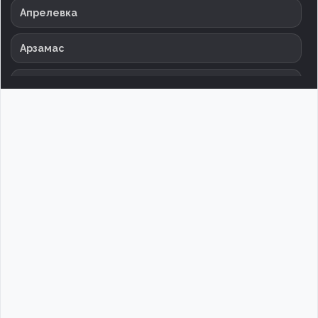
Апрелевка
Арзамас
Армавир
Архангельск
Астрахань
Баксан
Балаково
Балашиха
Барнаул