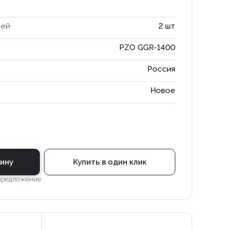
жей
2 шт
PZO GGR-1400
Россия
Новое
зину
Купить в один клик
 предложение