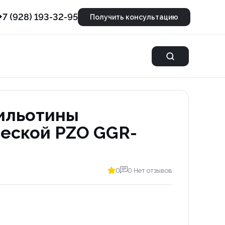
+7 (928) 193-32-95
Получить консультацию
ильотины
еской PZO GGR-
0
0 Нет отзывов