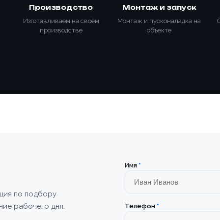
Производство
Монтаж и запуск
Изготавливаем на своём
Монтаж и пусконаладка на
производстве
объекте
Имя
*
ация по подбору
ние рабочего дня.
Телефон
*