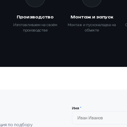
Производство
Монтаж и запуск
Изготавливаем на своём
Монтаж и пусконаладка на
производстве
объекте
Товар
Ваше имя *
Ваше имя *
Товар
ОПТИМ
Телефон *
УПАКОВ
Телефон *
платы
Имя
*
ПАЛЛЕ
Сообщение
YJPO-1
лефона *
Почта
ация по подбору