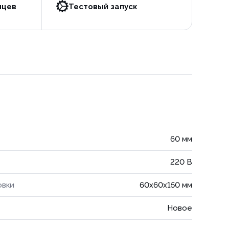
яцев
Тестовый запуск
60 мм
220 В
овки
60x60x150 мм
Новое