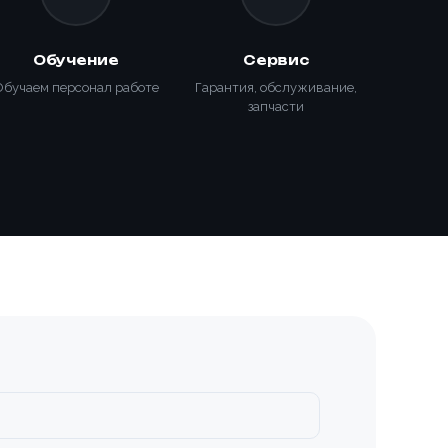
Обучение
Сервис
Обучаем персонал работе
Гарантия, обслуживание,
запчасти
ИЗАЦИЯ
КИ С
ТООБМОТЧИКОМ
650-K