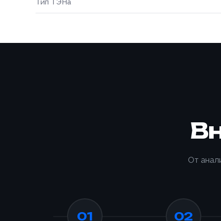
Тип ТЭНа
В
От анал
01
02