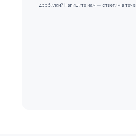
дробилки? Напишите нам — ответим в тече
Номер те
Согласе
персона
Согласе
персона
Зака
📎 При