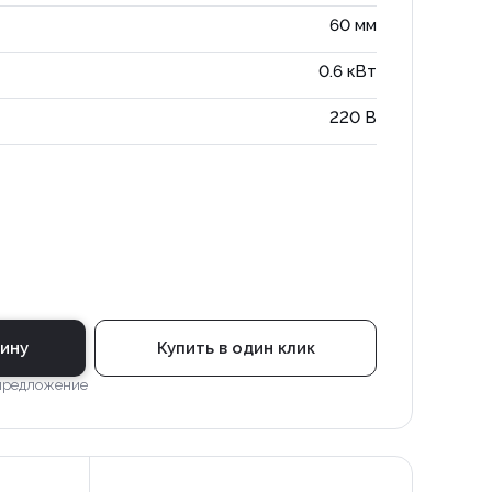
60 мм
0.6 кВт
220 В
зину
Купить в один клик
 предложение