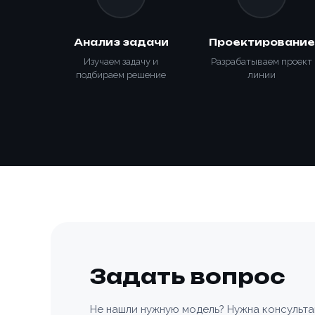
Анализ задачи
Проектирование
Изучаем задачу и
Разрабатываем проект
подбираем решение
линии
Способ о
Задать вопрос
Номер те
Не нашли нужную модель? Нужна консульт