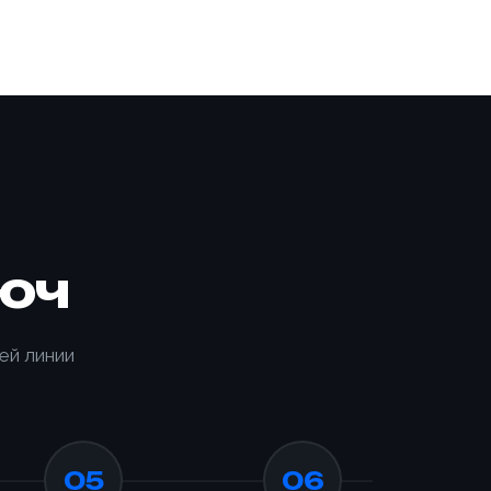
юч
ей линии
05
06