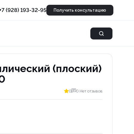
+7 (928) 193-32-95
Получить консультацию
лический (плоский)
0
0
0 Нет отзывов