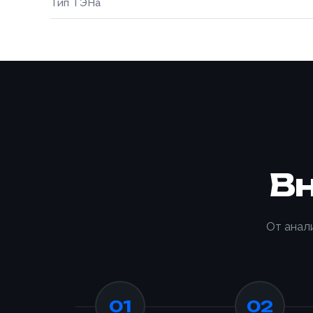
Тип ТЭНа
В
От анал
01
02