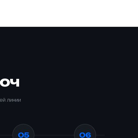
юч
ей линии
05
06