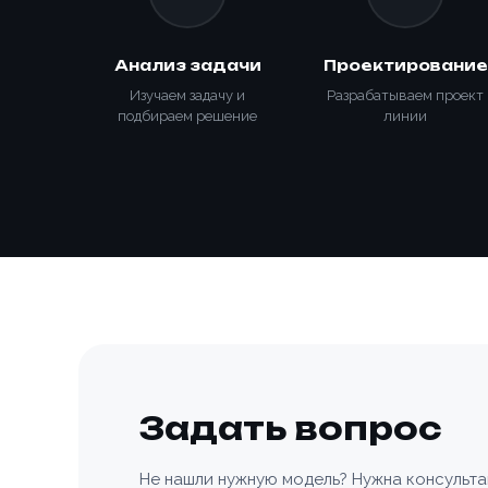
Способ о
Анализ задачи
Проектирование
Изучаем задачу и
Разрабатываем проект
подбираем решение
линии
Номер те
Номер те
Согласе
персона
Согласе
персона
Зака
📎 При
Задать вопрос
Не нашли нужную модель? Нужна консульт