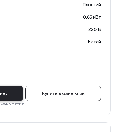
Плоский
0.65 кВт
220 В
Китай
зину
Купить в один клик
 предложение