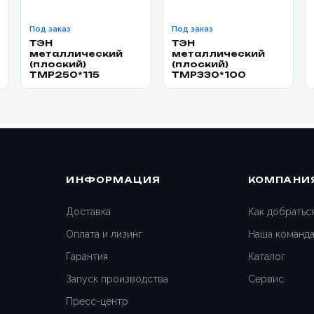
Под заказ
Под заказ
ТЭН
ТЭН
металлический
металлический
(плоский)
(плоский)
TMP250*115
TMP330*100
ИНФОРМАЦИЯ
КОМПАНИ
Доставка
Как добратьс
Оплата и лизинг
Наша команд
Гарантия
Каталог
Запуск производства
Сервис
Пресс-центр