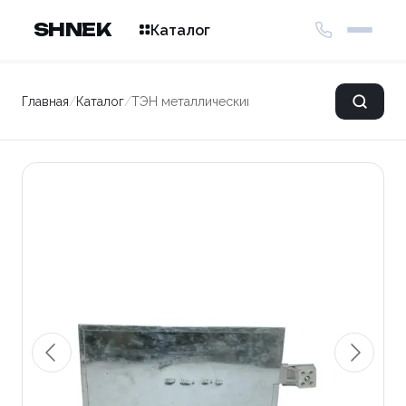
SHNEK
Каталог
Главная
/
Каталог
/
ТЭН металлический (плоский) 300*150