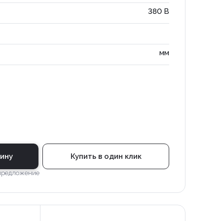
380 В
мм
зину
Купить в один клик
 предложение