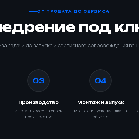
ОТ ПРОЕКТА ДО СЕРВИСА
недрение под кл
иза задачи до запуска и сервисного сопровождения ваш
03
04
Товар
Ваше имя *
Производство
Монтаж и запуск
Ваше имя *
Изготавливаем на своём
Монтаж и пусконаладка на
Товар
производстве
объекте
ОПТИМ
Телефон *
УПАКОВ
Телефон *
платы