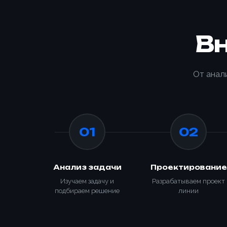
В
От анал
01
02
Анализ задачи
Проектирование
Изучаем задачу и
Разрабатываем проект
подбираем решение
линии
Способ о