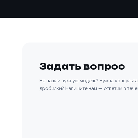
Номер те
Номер те
Согласе
персона
Согласе
персона
Задать вопрос
Зака
📎 При
Не нашли нужную модель? Нужна консульт
дробилки? Напишите нам — ответим в тече