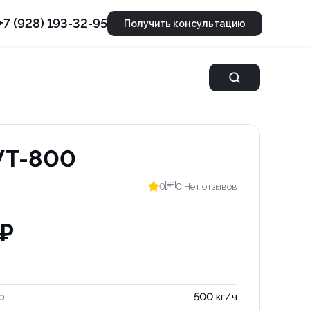
+7 (928) 193-32-95
Получить консультацию
T-800
0
0 Нет отзывов
 ₽
о
500 кг/ч