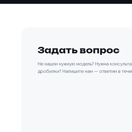
персона
Согласе
персона
Зака
📎 При
Задать вопрос
Не нашли нужную модель? Нужна консульт
дробилки? Напишите нам — ответим в тече