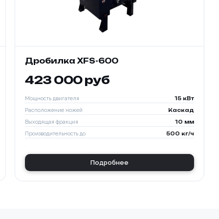
Дробилка XFS-600
423 000 руб
Мощность двигателя
15 кВт
Расположение ножей
Каскад
Выходящая фракция
10 мм
Производительность до
500 кг/ч
Подробнее