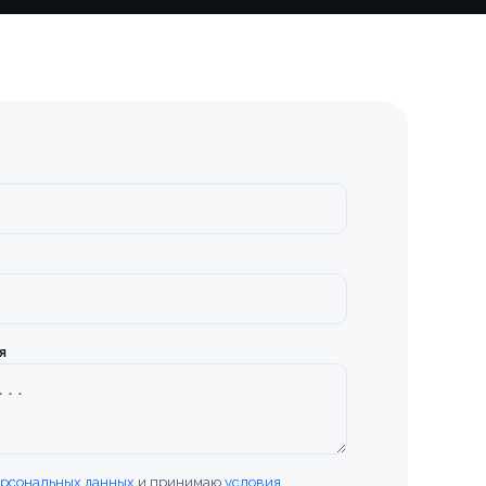
я
ерсональных данных
и принимаю
условия