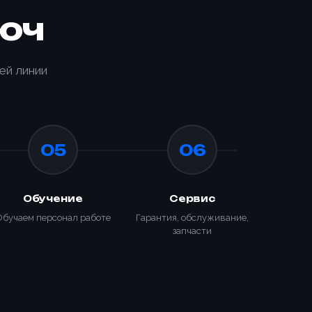
юч
ей линии
05
06
ИЗАЦИЯ
КИ С
Обучение
Сервис
ТООБМОТЧИКОМ
Обучаем персонал работе
Гарантия, обслуживание,
запчасти
650-K