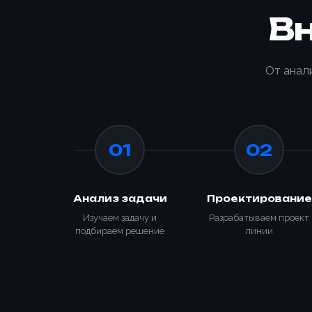
В
От анал
01
02
Анализ задачи
Проектирование
Способ о
Изучаем задачу и
Разрабатываем проект
подбираем решение
линии
Номер те
Номер те
Согласе