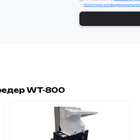
политики конфиденциально
редер WT-800