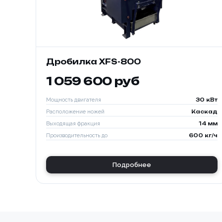
Дробилка XFS-800
1 059 600 руб
Мощность двигателя
30 кВт
Расположение ножей
Каскад
Выходящая фракция
14 мм
Производительность до
600 кг/ч
Подробнее