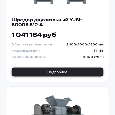
Шредер двухвальный YJSH-
500D5.5*2-A
1 041 164 руб
Габаритные размеры машины
2400x1000x1500 мм
Мощность двигателя
11 кВт
Скорость вращения вала
8-10 об/мин
Подробнее