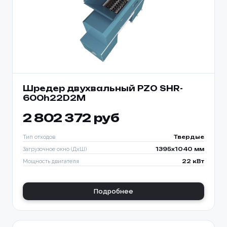
Шредер двухвальный PZO SHR-
600h22D2M
2 802 372 руб
Тип отходов
Твердые
Загрузочное окно (ДхШ)
1395x1040 мм
Мощность двигателя
22 кВт
Подробнее