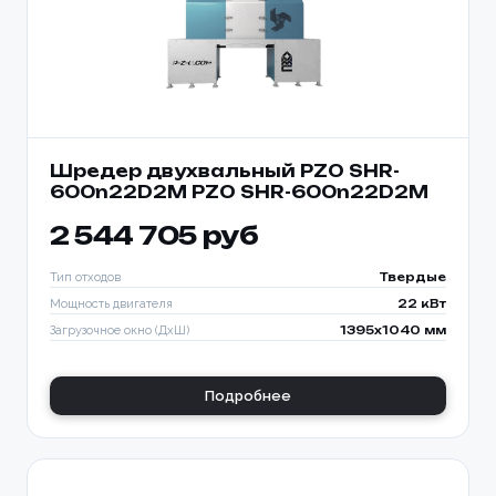
Шредер двухвальный PZO SHR-
600n22D2M PZO SHR-600n22D2M
2 544 705 руб
Тип отходов
Твердые
Мощность двигателя
22 кВт
Загрузочное окно (ДхШ)
1395x1040 мм
Подробнее