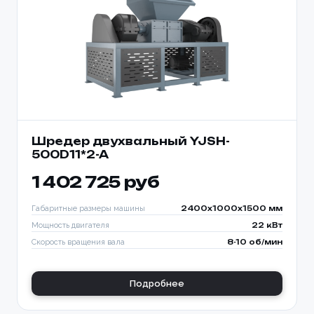
Шредер двухвальный YJSH-
500D11*2-A
1 402 725 руб
Габаритные размеры машины
2400x1000x1500 мм
Мощность двигателя
22 кВт
Скорость вращения вала
8-10 об/мин
Подробнее