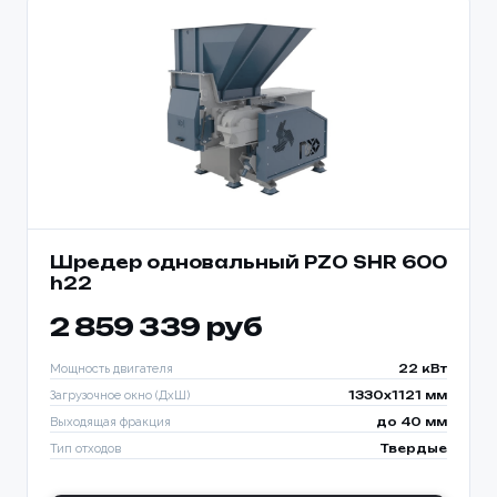
Шредер одновальный PZO SHR 600
h22
2 859 339 руб
Мощность двигателя
22 кВт
Загрузочное окно (ДхШ)
1330x1121 мм
Выходящая фракция
до 40 мм
Тип отходов
Твердые