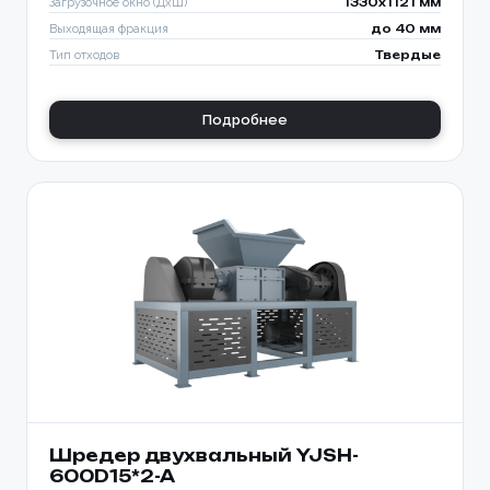
Загрузочное окно (ДхШ)
1330x1121 мм
Выходящая фракция
до 40 мм
Тип отходов
Твердые
Подробнее
Шредер двухвальный YJSH-
600D15*2-A