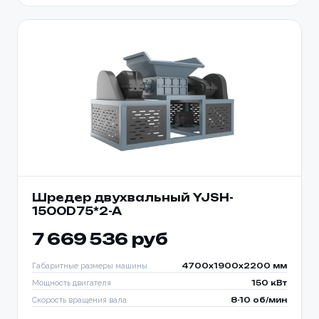
Шредер двухвальный YJSH-
1500D75*2-A
7 669 536 руб
Габаритные размеры машины
4700x1900x2200 мм
Мощность двигателя
150 кВт
Скорость вращения вала
8-10 об/мин