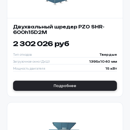
Двухвальный шредер PZO SHR-
600h15D2M
2 302 026 руб
Тип отходов
Твердые
Загрузочное окно (ДхШ)
1395x1040 мм
Мощность двигателя
15 кВт
Подробнее