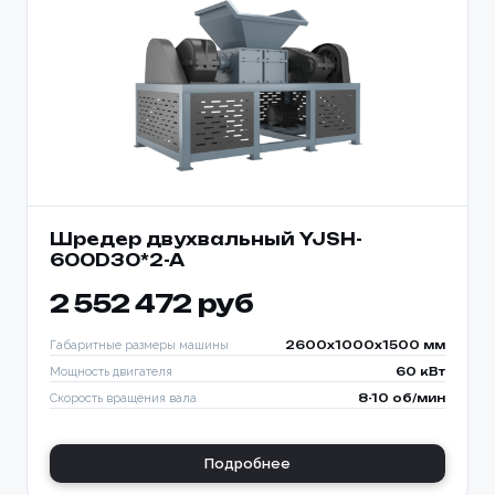
Шредер двухвальный YJSH-
600D30*2-A
2 552 472 руб
Габаритные размеры машины
2600x1000x1500 мм
Мощность двигателя
60 кВт
Скорость вращения вала
8-10 об/мин
Подробнее