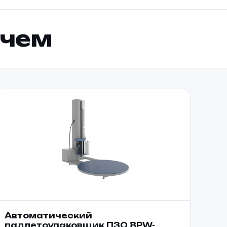
йчем
Автоматический
паллетоупаковщик ПЗО BPW-