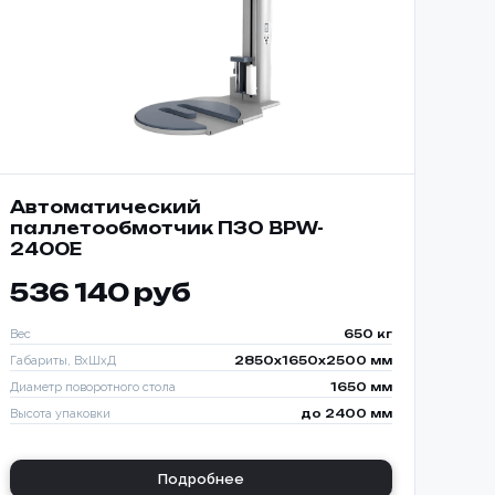
Автоматический
паллетообмотчик ПЗО BPW-
2400E
536 140 руб
Вес
650 кг
Габариты, ВхШхД
2850х1650х2500 мм
Диаметр поворотного стола
1650 мм
Высота упаковки
до 2400 мм
ИЗАЦИЯ
КИ С
Подробнее