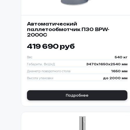
Автоматический
паллетообмотчик ПЗО BPW-
2000C
419 690 руб
Вес
540 кг
Габариты, ВхШхД
3470х1650х2540 мм
Диаметр поворотного стола
1650 мм
Высота упаковки
до 2000 мм
Подробнее