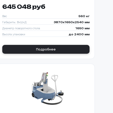
645 048 руб
Вес
560 кг
Габариты, ВхШхД
3870х1650х2540 мм
Диаметр поворотного стола
1650 мм
Высота упаковки
до 2400 мм
Подробнее