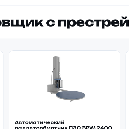
вщик с престре
Автоматический
паллетообмотчик ПЗО BPW-2400