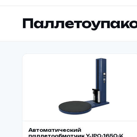
Паллетоупако
Автоматический
паллетообмотчик YJPO-1650-K