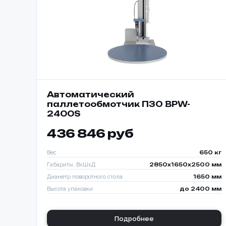
Автоматический
паллетообмотчик ПЗО BPW-
2400S
436 846 руб
Вес
650 кг
Габариты, ВхШхД
2850х1650х2500 мм
Диаметр поворотного стола
1650 мм
Высота упаковки
до 2400 мм
Подробнее
Способ о