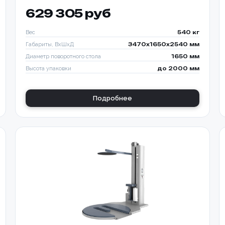
629 305 руб
Вес
540 кг
Габариты, ВхШхД
3470х1650х2540 мм
Диаметр поворотного стола
1650 мм
Высота упаковки
до 2000 мм
Подробнее