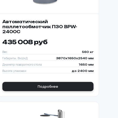
Автоматический
паллетообмотчик ПЗО BPW-
2400C
435 008 руб
Вес
560 кг
Габариты, ВхШхД
3870х1650х2540 мм
Диаметр поворотного стола
1650 мм
Высота упаковки
до 2400 мм
Подробнее