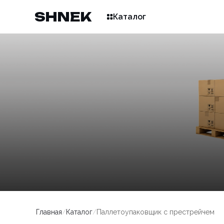
SHNEK
Каталог
Главная
/
Каталог
/
Паллетоупаковщик с престрейчем