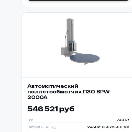
Номер те
Согласе
персона
📎 При
Автоматический
паллетообмотчик ПЗО BPW-
2000A
546 521 руб
Вес
740 кг
Габариты, ВхШхД
2450х1650х2500 мм