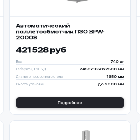
Автоматический
паллетообмотчик ПЗО BPW-
2000S
421 528 руб
Вес
740 кг
Габариты, ВхШхД
2450х1650х2500 мм
Диаметр поворотного стола
1650 мм
Высота упаковки
до 2000 мм
Подробнее