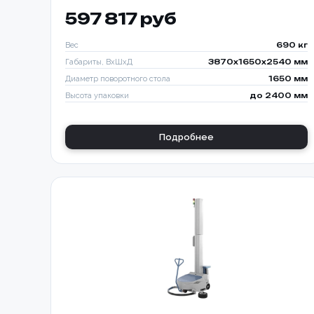
597 817 руб
Вес
690 кг
Габариты, ВхШхД
3870х1650х2540 мм
Диаметр поворотного стола
1650 мм
Высота упаковки
до 2400 мм
Подробнее