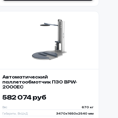
ТООБМОТЧИКОМ
650-K
Автоматический
паллетообмотчик ПЗО BPW-
2000EC
582 074 руб
Вес
670 кг
Габариты, ВхШхД
3470х1650х2540 мм