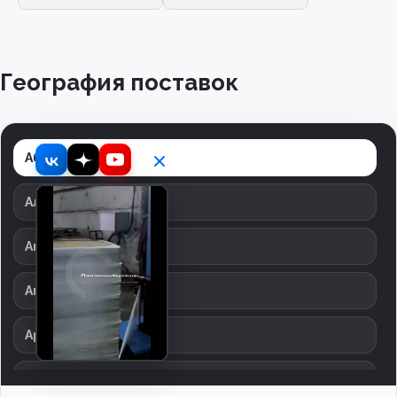
География поставок
Абинск
Александров
Ангарск
Апрелевка
Арзамас
Армавир