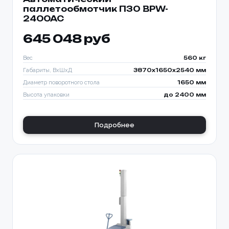
паллетообмотчик ПЗО BPW-
2400AC
645 048 руб
Вес
560 кг
Габариты, ВхШхД
3870х1650х2540 мм
Диаметр поворотного стола
1650 мм
Высота упаковки
до 2400 мм
Подробнее