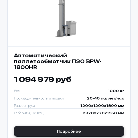
Автоматический
паллетообмотчик ПЗО BPW-
1800HR
1 094 979 руб
Вес
1000 кг
Производительность упаковки
20-40 паллет/час
Размер груза
1200х1200х1800 мм
Габариты, ВхШхД
2970х770х1950 мм
Подробнее