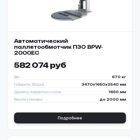
Автоматический
паллетообмотчик ПЗО BPW-
2000EC
582 074 руб
Вес
670 кг
Габариты, ВхШхД
3470х1650х2540 мм
Диаметр поворотного стола
1650 мм
Высота упаковки
до 2000 мм
Подробнее