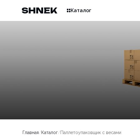
SHNEK
Каталог
Главная
/
Каталог
/
Паллетоупаковщик с весами