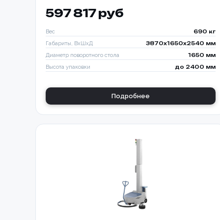
597 817 руб
Вес
690 кг
Габариты, ВхШхД
3870х1650х2540 мм
Диаметр поворотного стола
1650 мм
Высота упаковки
до 2400 мм
Подробнее