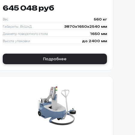
645 048 руб
Вес
560 кг
Габариты, ВхШхД
3870х1650х2540 мм
Диаметр поворотного стола
1650 мм
Высота упаковки
до 2400 мм
Подробнее