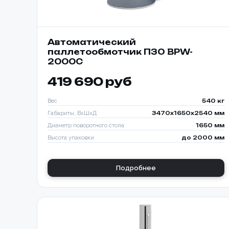
Автоматический
паллетообмотчик ПЗО BPW-
2000C
419 690 руб
Вес
540 кг
Габариты, ВхШхД
3470х1650х2540 мм
Диаметр поворотного стола
1650 мм
Высота упаковки
до 2000 мм
Подробнее