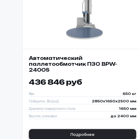
Автоматический
паллетообмотчик ПЗО BPW-
2400S
436 846 руб
Вес
650 кг
Габариты, ВхШхД
2850х1650х2500 мм
Диаметр поворотного стола
1650 мм
Высота упаковки
до 2400 мм
Подробнее
Способ о