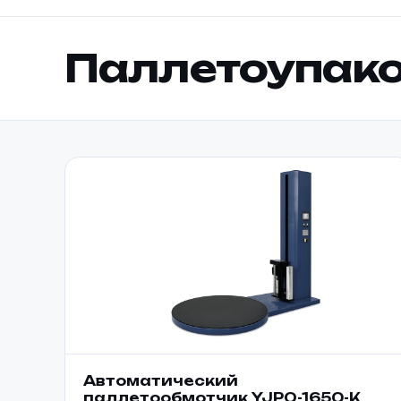
Паллетоупако
Автоматический
паллетообмотчик YJPO-1650-K