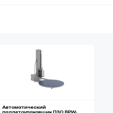
Автоматический
паллетоупаковщик ПЗО BPW-