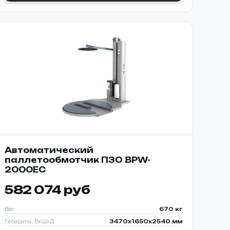
ТООБМОТЧИКОМ
650-K
Автоматический
паллетообмотчик ПЗО BPW-
2000EC
582 074 руб
Вес
670 кг
Габариты, ВхШхД
3470х1650х2540 мм