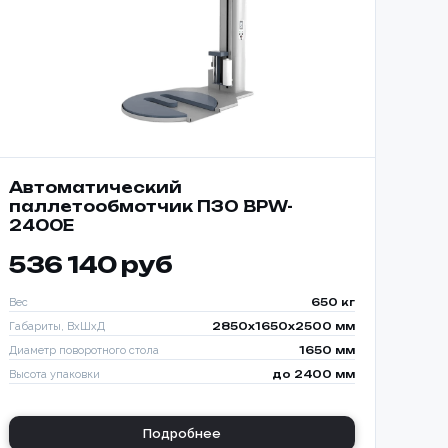
Автоматический
паллетообмотчик ПЗО BPW-
2400E
536 140 руб
Вес
650 кг
Габариты, ВхШхД
2850х1650х2500 мм
Диаметр поворотного стола
1650 мм
Высота упаковки
до 2400 мм
ИЗАЦИЯ
КИ С
Подробнее