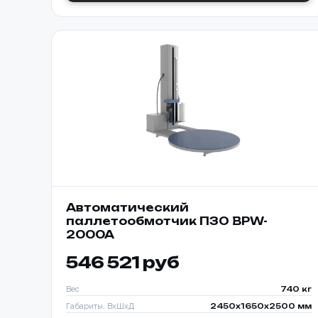
Номер те
Согласе
персона
📎 При
Автоматический
паллетообмотчик ПЗО BPW-
2000A
546 521 руб
Вес
740 кг
Габариты, ВхШхД
2450х1650х2500 мм