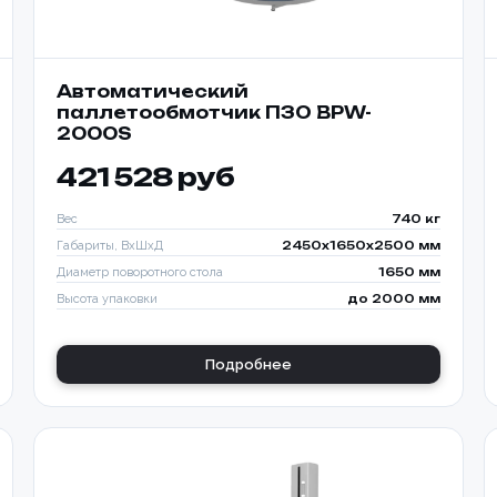
Автоматический
паллетообмотчик ПЗО BPW-
2000S
421 528 руб
Вес
740 кг
Габариты, ВхШхД
2450х1650х2500 мм
Диаметр поворотного стола
1650 мм
Высота упаковки
до 2000 мм
Подробнее