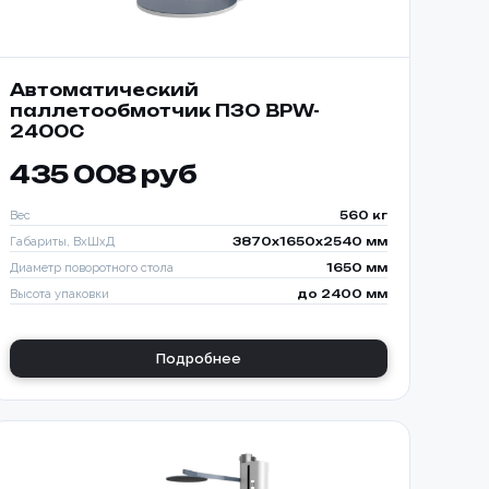
Автоматический
паллетообмотчик ПЗО BPW-
2400C
435 008 руб
Вес
560 кг
Габариты, ВхШхД
3870х1650х2540 мм
Диаметр поворотного стола
1650 мм
Высота упаковки
до 2400 мм
Подробнее