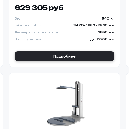
629 305 руб
Вес
540 кг
Габариты, ВхШхД
3470х1650х2540 мм
Диаметр поворотного стола
1650 мм
Высота упаковки
до 2000 мм
Подробнее