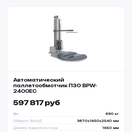
Автоматический
паллетообмотчик ПЗО BPW-
Ваше имя *
2400EC
Товар
597 817 руб
Ваше имя *
Способ оплаты
Телефон *
Вес
690 кг
Габариты, ВхШхД
3870х1650х2540 мм
Телефон *
Диаметр поворотного стола
1650 мм