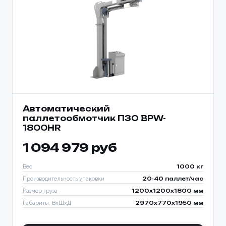
Автоматический
паллетообмотчик ПЗО BPW-
1800HR
1 094 979 руб
Вес
1000 кг
Производительность упаковки
20-40 паллет/час
Размер груза
1200х1200х1800 мм
Габариты, ВхШхД
2970х770х1950 мм