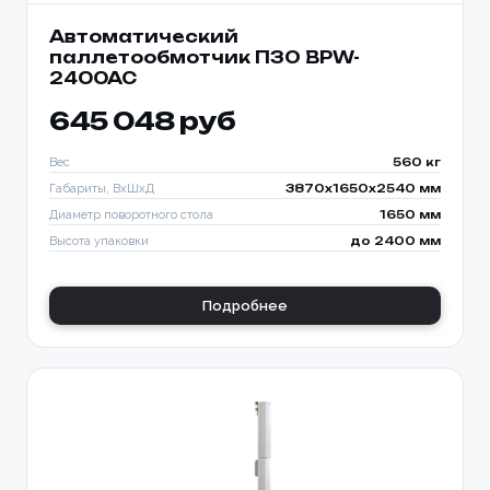
Автоматический
паллетообмотчик ПЗО BPW-
2400AC
645 048 руб
Вес
560 кг
Габариты, ВхШхД
3870х1650х2540 мм
Диаметр поворотного стола
1650 мм
Высота упаковки
до 2400 мм
Подробнее