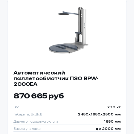
Автоматический
паллетообмотчик ПЗО BPW-
2000EA
870 665 руб
Вес
770 кг
Габариты, ВхШхД
2450х1650х2500 мм
Диаметр поворотного стола
1650 мм
Высота упаковки
до 2000 мм