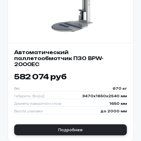
Автоматический
паллетообмотчик ПЗО BPW-
2000EC
582 074 руб
Вес
670 кг
Габариты, ВхШхД
3470х1650х2540 мм
Диаметр поворотного стола
1650 мм
Высота упаковки
до 2000 мм
Подробнее