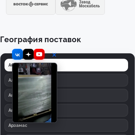
География поставок
Абинск
Александров
Ангарск
Апрелевка
Арзамас