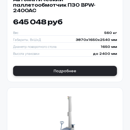
паллетообмотчик ПЗО BPW-
2400AC
645 048 руб
Вес
560 кг
Габариты, ВхШхД
3870х1650х2540 мм
Диаметр поворотного стола
1650 мм
Высота упаковки
до 2400 мм
Подробнее