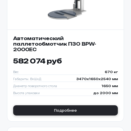
Автоматический
паллетообмотчик ПЗО BPW-
2000EC
582 074 руб
Вес
670 кг
Габариты, ВхШхД
3470х1650х2540 мм
Диаметр поворотного стола
1650 мм
Высота упаковки
до 2000 мм
Подробнее