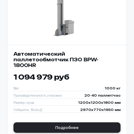
Автоматический
паллетообмотчик ПЗО BPW-
1800HR
1 094 979 руб
Вес
1000 кг
Производительность упаковки
20-40 паллет/час
Размер груза
1200х1200х1800 мм
Габариты, ВхШхД
2970х770х1950 мм
Подробнее