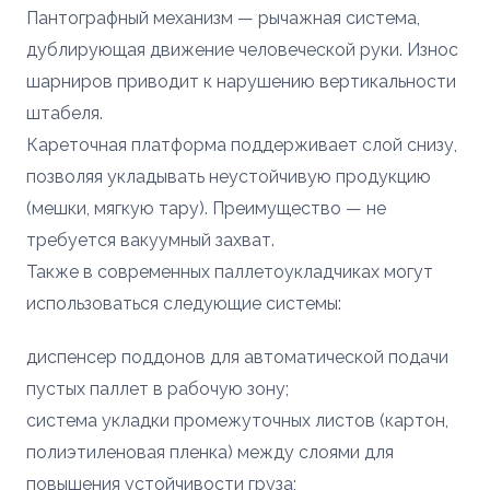
Пантографный механизм — рычажная система,
дублирующая движение человеческой руки. Износ
шарниров приводит к нарушению вертикальности
штабеля.
Кареточная платформа поддерживает слой снизу,
позволяя укладывать неустойчивую продукцию
(мешки, мягкую тару). Преимущество — не
требуется вакуумный захват.
Также в современных паллетоукладчиках могут
использоваться следующие системы:
Ваше имя *
диспенсер поддонов для автоматической подачи
Ваше имя *
пустых паллет в рабочую зону;
Телефон *
система укладки промежуточных листов (картон,
полиэтиленовая пленка) между слоями для
Телефон *
повышения устойчивости груза;