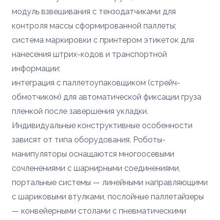
Сообщение
ОПТИМИЗАЦИЯ
модуль взвешивания с тензодатчиками для
УПАКОВКИ С
контроля массы сформированной паллеты;
ПАЛЛЕТООБМОТЧИКОМ
Сообщение
система маркировки с принтером этикеток для
YJPO-1650-K
нанесения штрих-кодов и транспортной
Купить
Согласен с условиями
политики
информации;
конфиденциальности
и
правилами обработки
интеграция с паллетоупаковщиком (стрейч-
персональных данных
Согласен с условиями
политики
обмотчиком) для автоматической фиксации груза
конфиденциальности
и
правилами обработки
Отправить заявку
пленкой после завершения укладки.
персональных данных
Индивидуальные конструктивные особенности
Отправить заявку
зависят от типа оборудования. Роботы-
манипуляторы оснащаются многоосевыми
сочленениями с шарнирными соединениями,
портальные системы — линейными направляющими
с шариковыми втулками, послойные паллетайзеры
— конвейерными столами с пневматическими