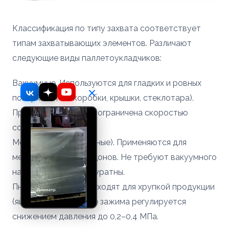
Классификация по типу захвата соответствует
типам захватывающих элементов. Различают
следующие виды паллетоукладчиков:
Вакуумные. Используются для гладких и ровных
поверхностей (коробки, крышки, стеклотара).
Производительность ограничена скоростью
создания вакуума.
Механические (вилочные). Применяются для
мешков, паллет, поддонов. Не требуют вакуумного
насоса, но менее аккуратны.
Пневматические. Подходят для хрупкой продукции
(яйца, стекло). Усилие зажима регулируется
снижением давления до 0,2–0,4 МПа.