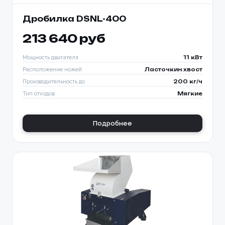
Дробилка DSNL-400
213 640 руб
Мощность двигателя
11 кВт
Расположение ножей
Ласточкин хвост
Производительность до
200 кг/ч
Тип отходов
Мягкие
Подробнее