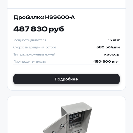
Дробилка HSS600-A
487 830 руб
Мощность двигателя
15 кВт
Скорость вращения ротора
580 об/мин
Тип расположения ножей
каскад
Производительность
450-600 кг/ч
Подробнее