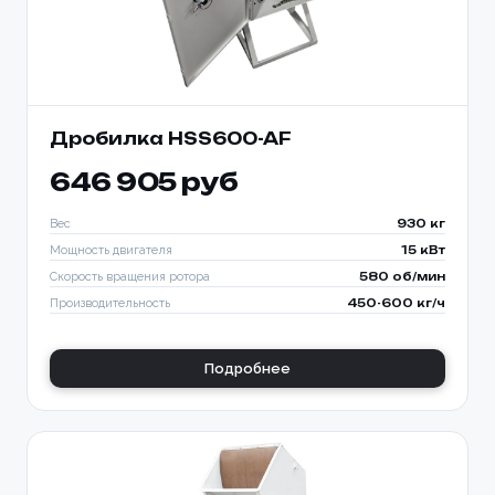
Дробилка HSS600-AF
646 905 руб
Вес
930 кг
Мощность двигателя
15 кВт
Скорость вращения ротора
580 об/мин
Производительность
450-600 кг/ч
Подробнее