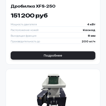
Дробилка XFS-250
151 200 руб
Мощность двигателя
4 кВт
Расположение ножей
Каскад
Выходящая фракция
8 мм
Производительность до
200 кг/ч
Подробнее