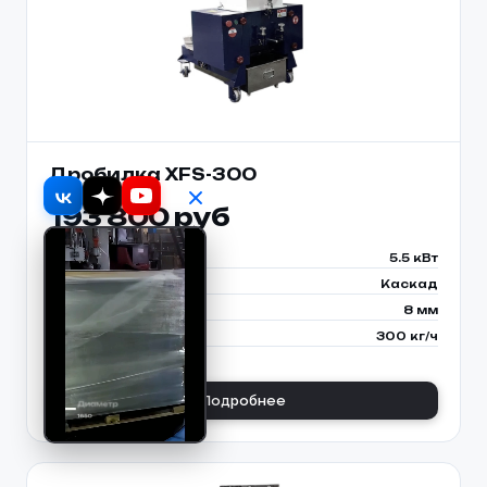
Дробилка XFS-300
193 800 руб
Мощность двигателя
5.5 кВт
Расположение ножей
Каскад
Выходящая фракция
8 мм
Производительность до
300 кг/ч
Подробнее