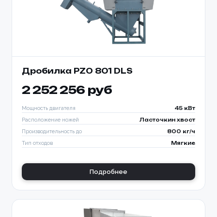
Дробилка PZO 801 DLS
2 252 256 руб
Мощность двигателя
45 кВт
Расположение ножей
Ласточкин хвост
Производительность до
800 кг/ч
Тип отходов
Мягкие
Подробнее