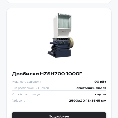
Дробилка HZSH700-1000F
Мощность двигателя
90 кВт
Тип расположения ножей
ласточкин хвост
Устройство привода
гидро
Габариты
2590x2045x3545 мм
Подробнее