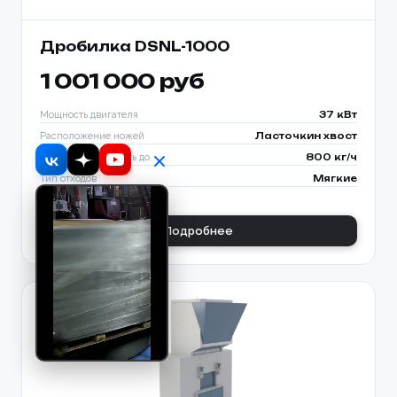
Дробилка DSNL-1000
1 001 000 руб
Мощность двигателя
37 кВт
Расположение ножей
Ласточкин хвост
Производительность до
800 кг/ч
Тип отходов
Мягкие
Подробнее