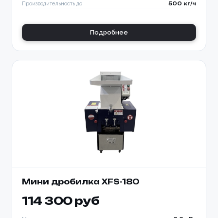
Производительность до
500 кг/ч
Подробнее
Ваше имя *
Товар
Ваше имя *
Мини дробилка XFS-180
Способ оплаты
Телефон *
114 300 руб
Телефон *