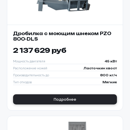
Дробилка с моющим шнеком PZO
800-DLS
2 137 629 руб
Мощность двигателя
45 кВт
Расположение ножей
Ласточкин хвост
Производительность до
800 кг/ч
Тип отходов
Мягкие
Подробнее