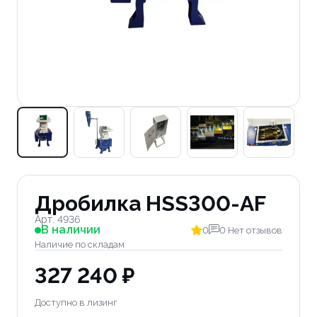
Дробилка HSS300-AF
Арт. 4936
В наличии
0
0 Нет отзывов
Наличие по складам
327 240 ₽
Доступно в лизинг