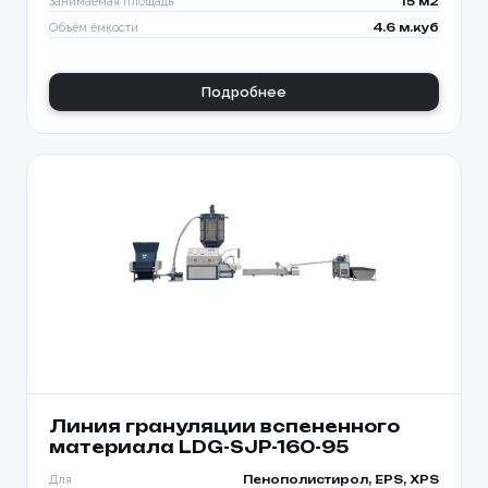
Занимаемая площадь
15 м2
Объём ёмкости
4.6 м.куб
Подробнее
Линия грануляции вспененного
материала LDG-SJP-160-95
Для
Пенополистирол, EPS, XPS