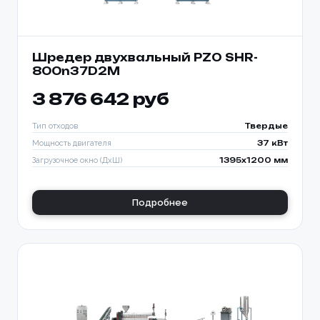
Шредер двухвальный PZO SHR-
800n37D2M
3 876 642 руб
Тип отходов
Твердые
Мощность двигателя
37 кВт
Загрузочное окно (ДхШ)
1395x1200 мм
Подробнее