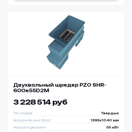
Двухвальный шредер PZO SHR-
600e55D2M
3 228 514 руб
Тип отходов
Твердые
Загрузочное окно (ДхШ)
1395x1040 мм
Мощность двигателя
55 кВт