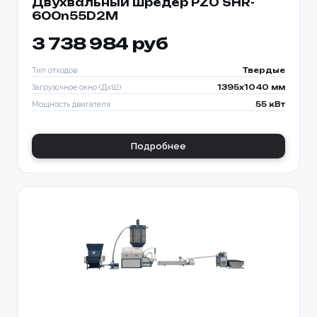
Двухвальный шредер PZO SHR-
600n55D2M
3 738 984 руб
Тип отходов
Твердые
Загрузочное окно (ДхШ)
1395x1040 мм
Мощность двигателя
55 кВт
Подробнее