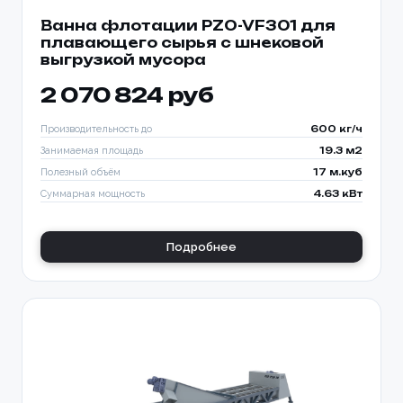
Ванна флотации PZO-VF301 для
плавающего сырья с шнековой
выгрузкой мусора
2 070 824 руб
Производительность до
600 кг/ч
Занимаемая площадь
19.3 м2
Полезный объём
17 м.куб
Суммарная мощность
4.63 кВт
Подробнее