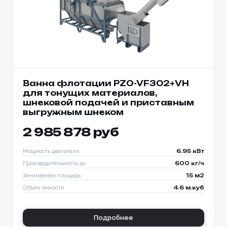
Ванна флотации PZO-VF302+VH
для тонущих материалов,
шнековой подачей и приставным
выгружным шнеком
2 985 878 руб
Мощность двигателя
6.95 кВт
Производительность до
600 кг/ч
Занимаемая площадь
15 м2
Объём ёмкости
4.6 м.куб
Подробнее