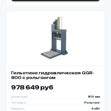
Гильотина гидравлическая GGR-
800 с рольгангом
978 649 руб
Длина ножа
810 мм
Тип подачи
Рольганг
Мощность
4 кВт