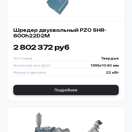
Шредер двухвальный PZO SHR-
600h22D2M
2 802 372 руб
Тип отходов
Твердые
Загрузочное окно (ДхШ)
1395x1040 мм
Мощность двигателя
22 кВт
Подробнее