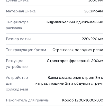
Длина шнека
1000 мм
Материал шнека
38CrMoAla
Тип фильтра
Гидравлический одноканальный
расплава
Размер сетки
220x220 мм
Тип грануляции/резки
Стренговая, холодная резка
Режущее
Стренгорез фрезерный, 200мм
устройство
Устройство
Ванна охлаждения стренг 3м с
для
направляющими 2м и обдувом стренг
охлаждения
Накопитель для гранулы
Короб 1200х1000х500