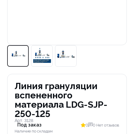
Линия грануляции
вспененного
материала LDG-SJP-
250-125
Арт. 3128
Под заказ
0
0 Нет отзывов
Наличие по складам