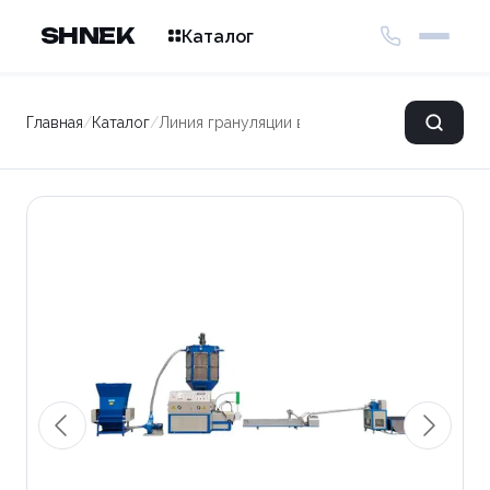
SHNEK
Каталог
Главная
/
Каталог
/
Линия грануляции вспененного материала L