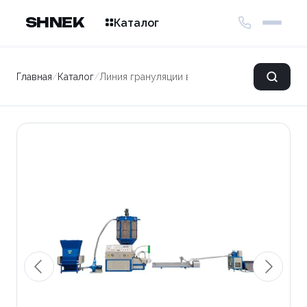
SHNEK
Каталог
Главная
/
Каталог
/
Линия грануляции вспененного материала L