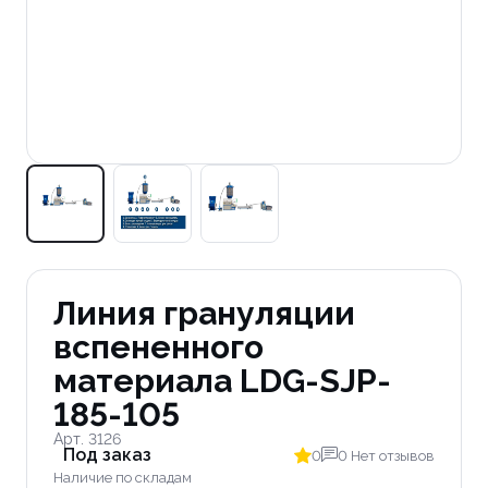
Линия грануляции
вспененного
материала LDG-SJP-
185-105
Арт. 3126
Под заказ
0
0 Нет отзывов
Наличие по складам