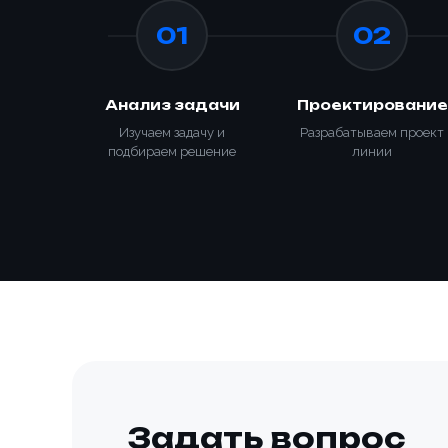
01
02
Анализ задачи
Проектирование
Изучаем задачу и
Разрабатываем проект
подбираем решение
линии
Задать вопрос
Способ о