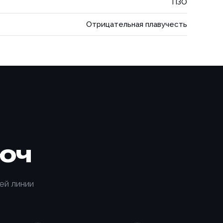
ПЗО
Отрицательная плавучесть
юч
ей линии