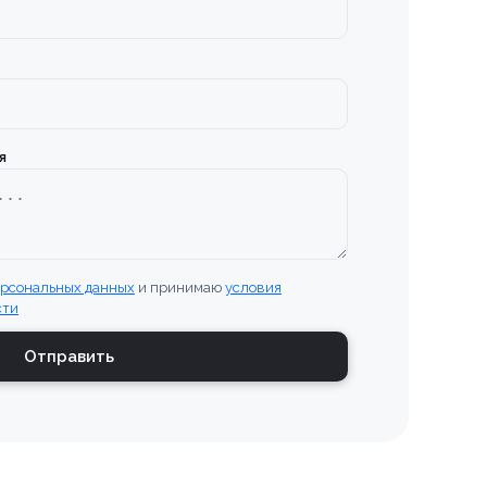
ТООБМОТЧИКОМ
650-K
я
ерсональных данных
и принимаю
условия
сти
Отправить