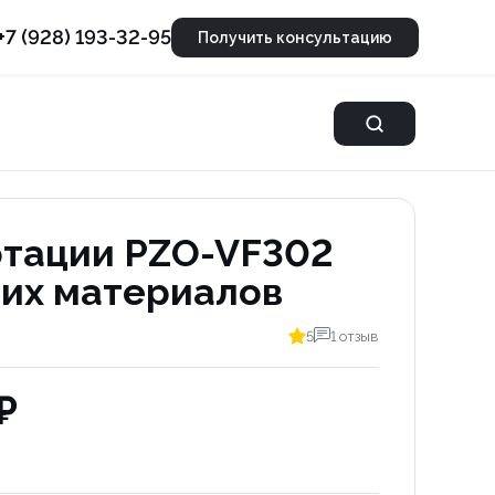
+7 (928) 193-32-95
Получить консультацию
отации PZO-VF302
их материалов
5
1 отзыв
₽