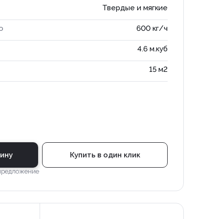
Твердые и мягкие
о
600 кг/ч
4.6 м.куб
15 м2
зину
Купить в один клик
 предложение