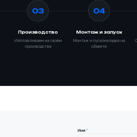
03
04
Производство
Монтаж и запуск
Изготавливаем на своём
Монтаж и пусконаладка на
производстве
объекте
Товар
Ваше имя *
Ваше имя *
Товар
ОПТИМ
Телефон *
УПАКОВ
Имя
*
Телефон *
платы