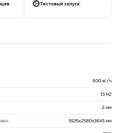
яцев
Тестовый запуск
600 кг/ч
15 м2
2 мм
овки
5526x2580x3645 мм