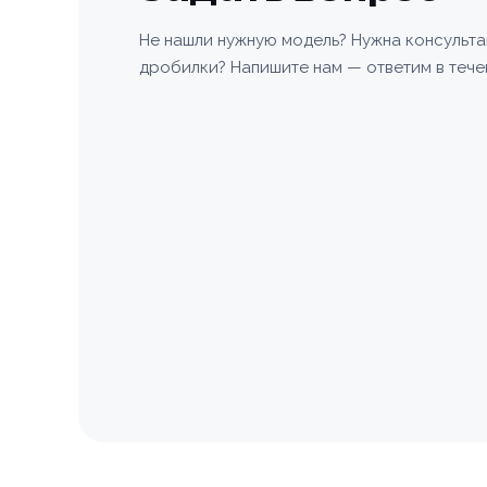
Не нашли нужную модель? Нужна консульт
Номер те
дробилки? Напишите нам — ответим в тече
Номер те
Согласе
персона
Согласе
персона
Зака
📎 При