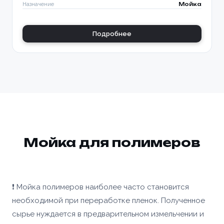
Назначение
Мойка
Подробнее
Ваше имя *
Товар
Ваше имя *
Способ оплаты
Телефон *
Телефон *
Номер телефона *
Сообщение
Мойка для полимеров
ОПТИМИЗАЦИЯ
УПАКОВКИ С
ПАЛЛЕТООБМОТЧИКОМ
Сообщение
YJPO-1650-K
❗ Мойка полимеров наиболее часто становится
Доп. информация
Купить
Согласен с условиями
политики
необходимой при переработке пленок. Полученное
конфиденциальности
и
правилами обработки
сырье нуждается в предварительном измельчении и
персональных данных