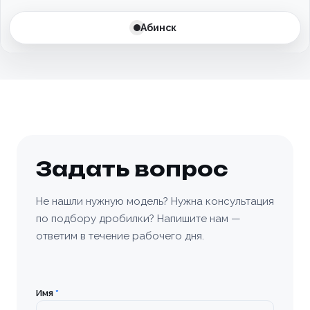
Батайск
Абинск
Бахчисарай
Белгород
Белоусово
Березовский
Задать вопрос
Бийск
Не нашли нужную модель? Нужна консультация
по подбору дробилки? Напишите нам —
Богородицк
ответим в течение рабочего дня.
Болхов
Братск
Имя
*