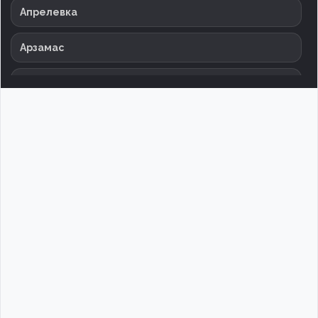
Апрелевка
Арзамас
Армавир
Архангельск
Астрахань
Баксан
Балаково
Балашиха
Барнаул