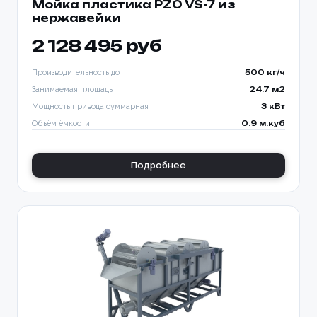
Мойка пластика PZO VS-7 из
нержавейки
2 128 495 руб
Производительность до
500 кг/ч
Занимаемая площадь
24.7 м2
Мощность привода суммарная
3 кВт
Объём ёмкости
0.9 м.куб
Подробнее