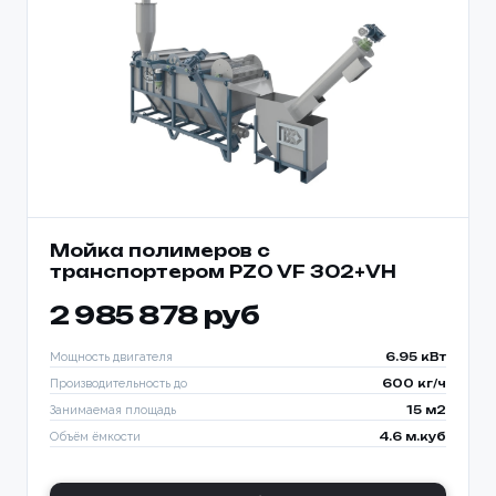
Мойка полимеров с
транспортером PZO VF 302+VH
2 985 878 руб
Мощность двигателя
6.95 кВт
Производительность до
600 кг/ч
Занимаемая площадь
15 м2
Объём ёмкости
4.6 м.куб