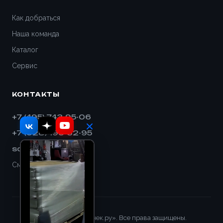
Дивногорск
Как добраться
Наша команда
Димитровград
Каталог
Дмитров
Сервис
Долгопрудный
КОНТАКТЫ
Домодедово
+7 (495) 743-95-06
+7 (928) 193-32-95
Евпатория
sales@shnek.ru
Егорьевск
Смотреть на карте
Ейск
Екатеринбург
© 2008–2026 «Шнек.ру». Все права защищены.