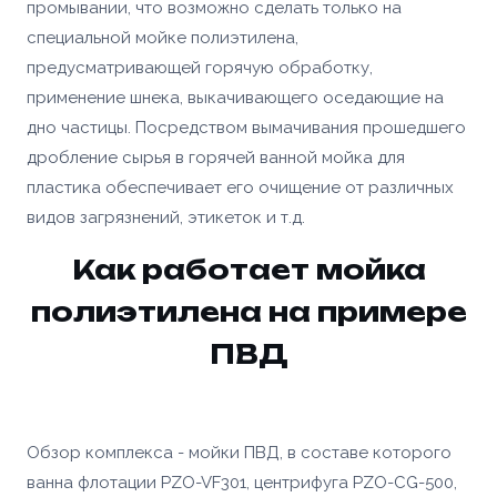
Согласен с условиями
политики
промывании, что возможно сделать только на
конфиденциальности
и
правилами обработки
Согласен с условиями
политики
Отправить заявку
специальной мойке полиэтилена,
персональных данных
конфиденциальности
и
правилами обработки
предусматривающей горячую обработку,
персональных данных
Отправить заявку
применение шнека, выкачивающего оседающие на
📎 Прикрепить реквизиты
дно частицы. Посредством вымачивания прошедшего
дробление сырья в горячей ванной мойка для
Заказать
пластика обеспечивает его очищение от различных
видов загрязнений, этикеток и т.д.
Как работает мойка
полиэтилена на примере
ПВД
Обзор комплекса - мойки ПВД, в составе которого
ванна флотации
PZO-VF301
, центрифуга
PZO-CG-500
,