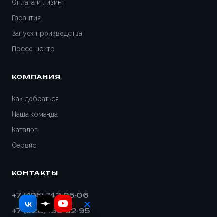
Оплата и лизинг
Гарантия
Геленджик
Запуск производства
Дедовск
Пресс-центр
Дзержинск
КОМПАНИЯ
Дивногорск
Как добраться
Наша команда
Димитровград
Каталог
Дмитров
Сервис
Долгопрудный
КОНТАКТЫ
Домодедово
+7 (495) 743-95-06
+7 (928) 193-32-95
Евпатория