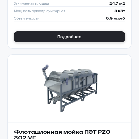
Занимаемая площадь
24.7 м2
Мощность привода суммарная
3 кВт
Объём ёмкости
0.9 м.куб
Подробнее
Флотационная мойка ПЭТ PZO
302-VF