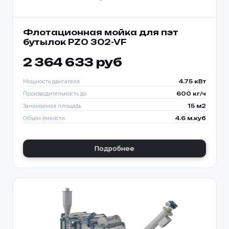
Флотационная мойка для пэт
бутылок PZO 302-VF
2 364 633 руб
Мощность двигателя
4.75 кВт
Производительность до
600 кг/ч
Занимаемая площадь
15 м2
Объём ёмкости
4.6 м.куб
Подробнее