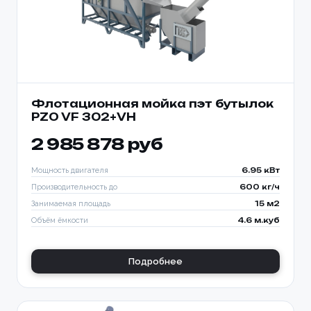
Флотационная мойка пэт бутылок
PZO VF 302+VH
2 985 878 руб
Мощность двигателя
6.95 кВт
Производительность до
600 кг/ч
Занимаемая площадь
15 м2
Объём ёмкости
4.6 м.куб
Подробнее