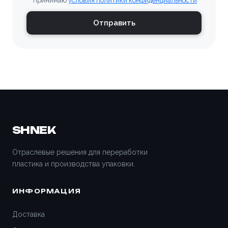
принимаю
условия политики конфиденциальности
Владимир
Отправить
Волгоград
Волгодонск
Волжский
Вологда
SHNEK
Воронеж
Отраслевые решения для переработки
пластика и производства упаковки.
Всеволожск
ИНФОРМАЦИЯ
Вятские Поляны
Доставка
Гатчина