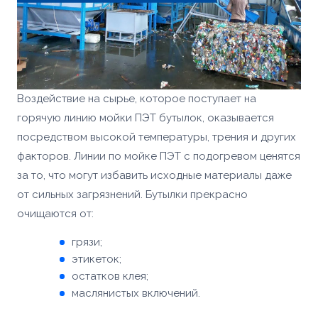
Товар
Ваше имя *
Способ оплаты
Телефон *
Телефон *
Номер телефона *
Сообщение
Воздействие на сырье, которое поступает на
ОПТИМИЗАЦИЯ
УПАКОВКИ С
горячую линию мойки ПЭТ бутылок, оказывается
ПАЛЛЕТООБМОТЧИКОМ
Сообщение
посредством высокой температуры, трения и других
YJPO-1650-K
факторов. Линии по мойке ПЭТ с подогревом ценятся
Доп. информация
за то, что могут избавить исходные материалы даже
Купить
Согласен с условиями
политики
от сильных загрязнений. Бутылки прекрасно
конфиденциальности
и
правилами обработки
персональных данных
очищаются от:
Согласен с условиями
политики
конфиденциальности
и
правилами обработки
Согласен с условиями
политики
Отправить заявку
грязи;
персональных данных
конфиденциальности
и
правилами обработки
этикеток;
персональных данных
остатков клея;
Отправить заявку
маслянистых включений.
📎 Прикрепить реквизиты