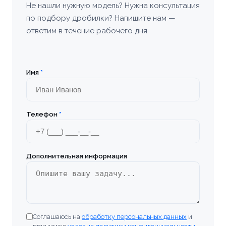
Не нашли нужную модель? Нужна консультация
по подбору дробилки? Напишите нам —
Богородицк
ответим в течение рабочего дня.
Болхов
Братск
Имя
*
Бронницы
Телефон
*
Брянск
Бугульма
Дополнительная информация
Великие Луки
Верхняя Пышма
Соглашаюсь на
обработку персональных данных
и
Владивосток