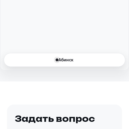
Балаково
Балашиха
Барнаул
Батайск
Абинск
Бахчисарай
Белгород
Белоусово
Березовский
Задать вопрос
Бийск