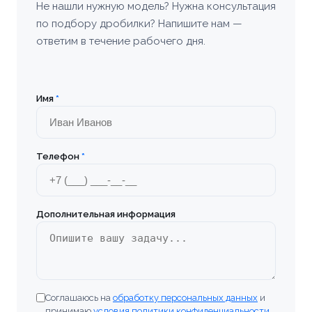
Не нашли нужную модель? Нужна консультация
по подбору дробилки? Напишите нам —
Богородицк
ответим в течение рабочего дня.
Болхов
Братск
Имя
*
Бронницы
Телефон
*
Брянск
Бугульма
Дополнительная информация
Великие Луки
Верхняя Пышма
Соглашаюсь на
обработку персональных данных
и
Владивосток
принимаю
условия политики конфиденциальности