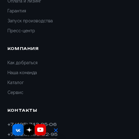
Оплата и лизинг
Гарантия
Геленджик
Запуск производства
Дедовск
Пресс-центр
Дзержинск
КОМПАНИЯ
Дивногорск
Как добраться
Наша команда
Димитровград
Каталог
Дмитров
Сервис
Долгопрудный
КОНТАКТЫ
Домодедово
+7 (495) 743-95-06
+7 (928) 193-32-95
Евпатория