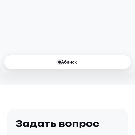
Балаково
Балашиха
Барнаул
Батайск
Абинск
Бахчисарай
Белгород
Белоусово
Березовский
Задать вопрос
Бийск