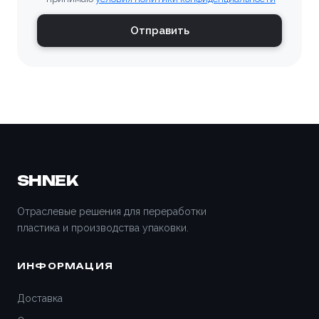
Владимир
Отправить
Волгоград
Волгодонск
Волжский
Вологда
SHNEK
Воронеж
Отраслевые решения для переработки
пластика и производства упаковки.
Всеволожск
ИНФОРМАЦИЯ
Вятские Поляны
Доставка
Гатчина