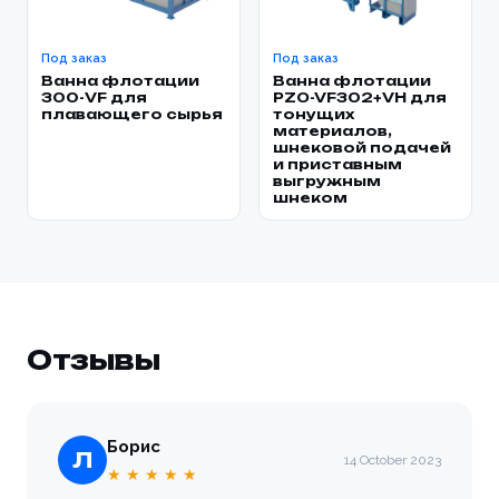
Под заказ
Под заказ
Ванна флотации
Ванна флотации
300-VF для
PZO-VF302+VH для
плавающего сырья
тонущих
материалов,
шнековой подачей
и приставным
выгружным
шнеком
Отзывы
Борис
Л
14 October 2023
★ ★ ★ ★ ★