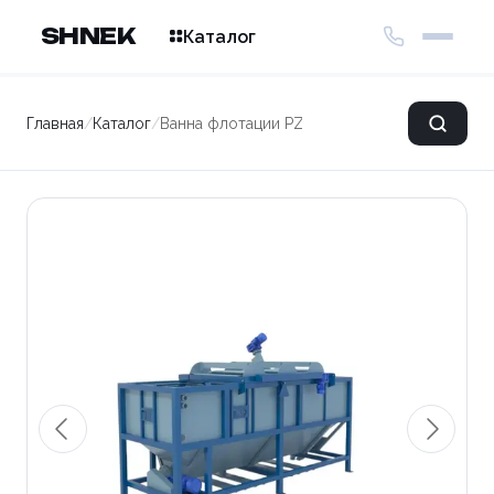
SHNEK
Каталог
Главная
/
Каталог
/
Ванна флотации PZO-VF301 для плавающего