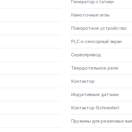
Генератор статики
Намоточные иглы
Поворотное устройство
PLC и сенсорный экран
Сервопривод
Твердотельное реле
Контактор
Товар
Ваше имя *
Индуктивные датчики
Ваше имя *
Контактор (Schneider)
Товар
ОПТИМ
Телефон *
Пружины для резиновых ва
УПАКОВ
Телефон *
платы