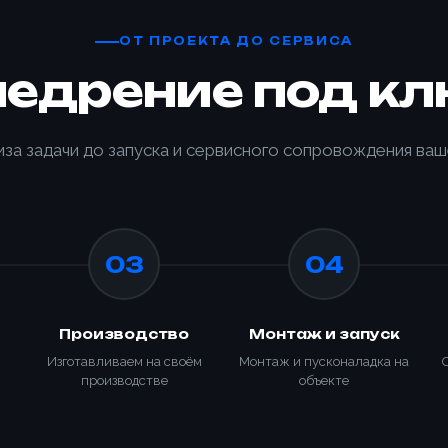
ОТ ПРОЕКТА ДО СЕРВИСА
недрение под кл
иза задачи до запуска и сервисного сопровождения ваш
03
04
Производство
Монтаж и запуск
Изготавливаем на своём
Монтаж и пусконаладка на
производстве
объекте