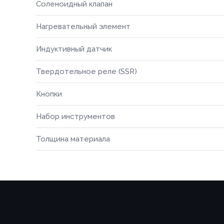
Соленоидный клапан
Номер те
Нагревательный элемент
Номер те
Индуктивный датчик
Согласе
Твердотельное реле (SSR)
персона
Согласе
Кнопки
персона
Зака
Набор инструментов
📎 При
Толщина материала