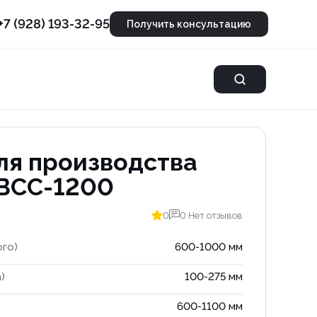
+7 (928) 193-32-95
Получить консультацию
ля производства
GBCC-1200
0
0 Нет отзывов
ого)
600-1000 мм
)
100-275 мм
600-1100 мм