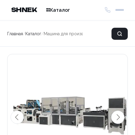
SHNEK
Каталог
Главная
/
Каталог
/
Машина для производства пакетов GBDSA-