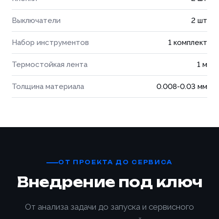
персональных данных
Согласен с условиями
политики
Согласен с условиями
политики
конфиденциальности
и
правилами обработки
Согласен с условиями
политики
Выключатели
2 шт
конфиденциальности
и
правилами обработки
Отправить заявку
персональных данных
конфиденциальности
и
правилами обработки
персональных данных
персональных данных
Набор инструментов
1 комплект
Отправить заявку
Заказать
📎 Прикрепить реквизиты
Термостойкая лента
1 м
Заказать
Толщина материала
0.008-0.03 мм
ОТ ПРОЕКТА ДО СЕРВИСА
Внедрение под ключ
От анализа задачи до запуска и сервисного