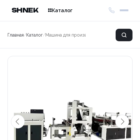
SHNEK
Каталог
Главная
/
Каталог
/
Машина для производства пакетов GBCC-1