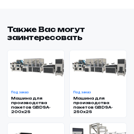
Также Вас могут
заинтересовать
Под заказ
Под заказ
Машина для
Машина для
производства
производства
пакетов GBDSA-
пакетов GBDSA-
200x2S
250x2S