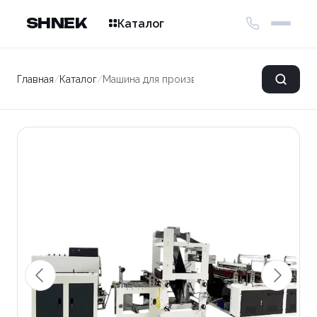
SHNEK
Каталог
Главная
/
Каталог
/
Машина для производства пакетов GBCC-8