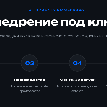
ОТ ПРОЕКТА ДО СЕРВИСА
недрение под кл
иза задачи до запуска и сервисного сопровождения ваш
03
04
Производство
Монтаж и запуск
Изготавливаем на своём
Монтаж и пусконаладка на
производстве
объекте