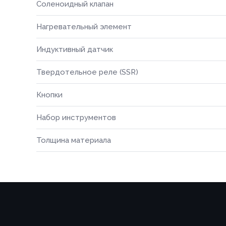
Соленоидный клапан
Номер те
Нагревательный элемент
Номер те
Индуктивный датчик
Согласе
Твердотельное реле (SSR)
персона
Согласе
Кнопки
персона
Зака
Набор инструментов
📎 При
Толщина материала