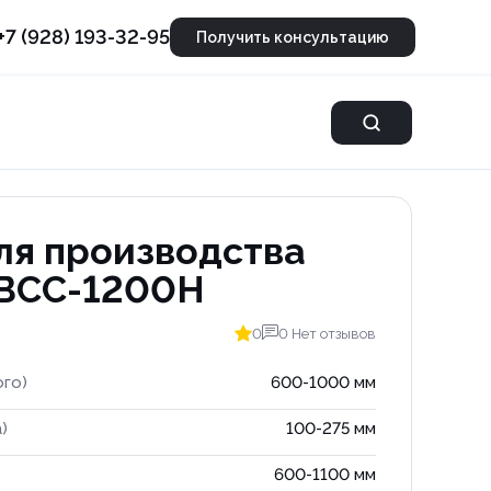
+7 (928) 193-32-95
Получить консультацию
ля производства
GBCC-1200H
0
0 Нет отзывов
ого)
600-1000 мм
)
100-275 мм
600-1100 мм