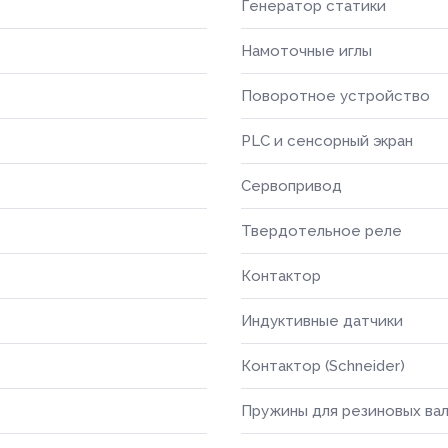
Генератор статики
Намоточные иглы
Поворотное устройство
PLC и сенсорный экран
Сервопривод
Твердотельное реле
Контактор
Товар
Ваше имя *
Индуктивные датчики
Ваше имя *
Контактор (Schneider)
Товар
ОПТИМ
Телефон *
Пружины для резиновых ва
УПАКОВ
Телефон *
платы