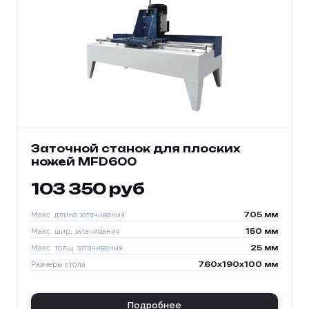
Заточной станок для плоских
ножей MFD600
103 350 руб
Макс. длина затачивания
705 мм
Макс. шир. затачивания
150 мм
Макс. толщ. затачивания
25 мм
Размеры стола
760x190x100 мм
Подробнее