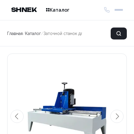
SHNEK
Каталог
Главная
/
Каталог
/
Заточной станок для плоских ножей MFD60