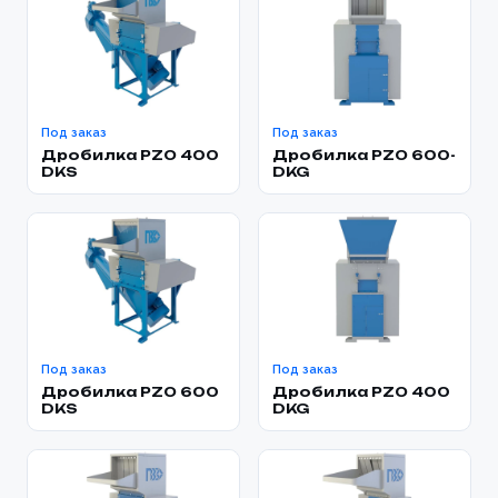
Под заказ
Под заказ
Дробилка PZO 400
Дробилка PZO 600-
DKS
DKG
Под заказ
Под заказ
Дробилка PZO 600
Дробилка PZO 400
Ваше имя *
DKS
DKG
Товар
Ваше имя *
Способ оплаты
Телефон *
Товар