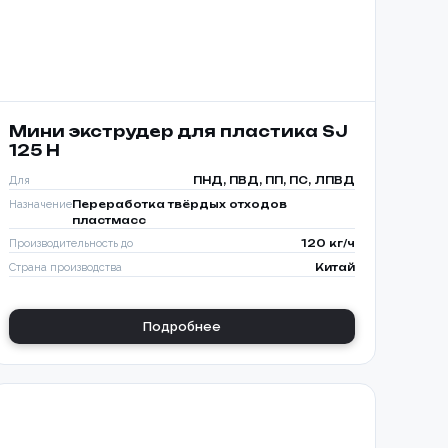
Мини экструдер для пластика SJ
125 H
Для
ПНД, ПВД, ПП, ПС, ЛПВД
Назначение
Переработка твёрдых отходов
пластмасс
Производительность до
120 кг/ч
Страна производства
Китай
Подробнее