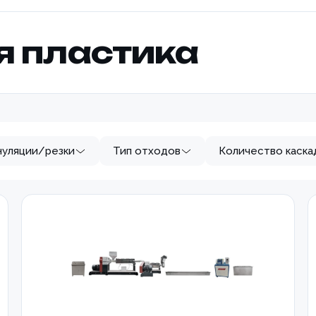
я пластика
нуляции/резки
Тип отходов
Количество каска