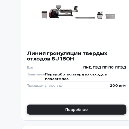
Линия грануляции твердых
отходов SJ 150H
Для
ПНД ПВД ПП ПС ЛПВД
Назначение
Переработка твердых отходов
пласстмасс
Производительность до
200 кг/ч
Подробнее
Способ о