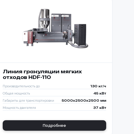
ТООБМОТЧИКОМ
650-K
Линия грануляции мягких
отходов HDF-110
Производительность до
130 кг/ч
Общая мощность
45 кВт
Габариты для транспортировки
5000x2500x2500 мм
Мощность двигателя
37 кВт
Подробнее