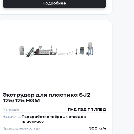
Подробнее
Экструдер для пластика SJ2
125/125 HGM
Материал
ПНД ПВД ПП ЛПВД
Назначение
Переработка твёрдых отходов
пластмасс
Производительность до
300 кг/ч