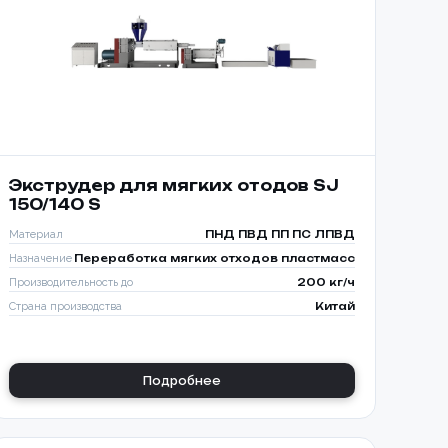
Экструдер для мягких отодов SJ
150/140 S
Материал
ПНД ПВД ПП ПС ЛПВД
Назначение
Переработка мягких отходов пластмасс
Производительность до
200 кг/ч
Страна производства
Китай
Подробнее
ИЗАЦИЯ
КИ С