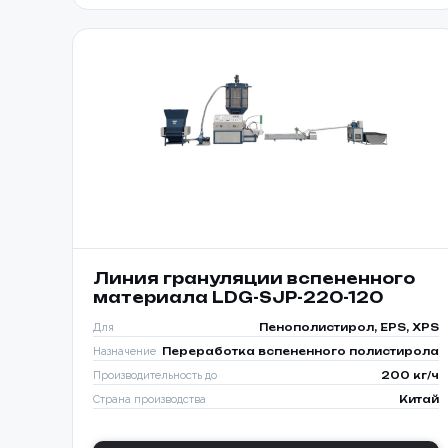
Линия грануляции вспененного
материала LDG-SJP-220-120
Для
Пенополистирол, EPS, XPS
Назначение
Переработка вспененного полистирола
Производительность до
200 кг/ч
Страна производства
Китай