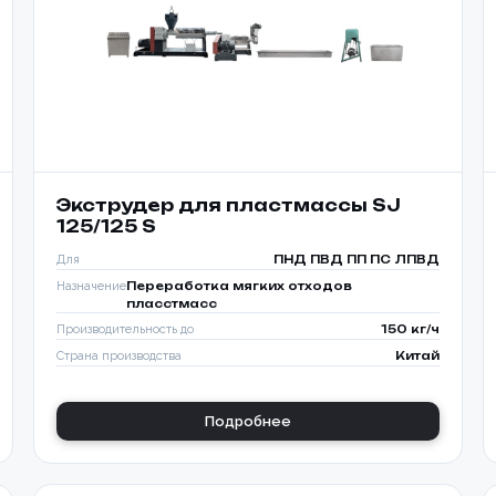
Экструдер для пластмассы SJ
125/125 S
Для
ПНД ПВД ПП ПС ЛПВД
Назначение
Переработка мягких отходов
Товар
пласстмасс
Производительность до
150 кг/ч
Ваше имя *
Страна производства
Китай
Ваше имя *
Подробнее
ОПТИМ
Телефон *
УПАКОВ
Телефон *
платы