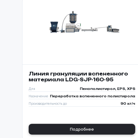
Номер те
Согласе
персона
Линия грануляции вспененного
📎 При
материала LDG-SJP-160-95
Для
Пенополистирол, EPS, XPS
Назначение
Переработка вспененного полистирола
Производительность до
90 кг/ч
Подробнее