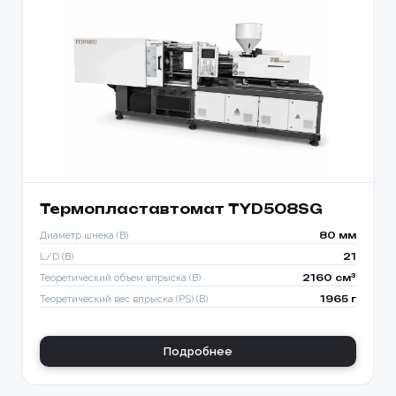
Термопластавтомат TYD508SG
Диаметр шнека (B)
80 мм
L/D (B)
21
Теоретический объем впрыска (B)
2160 см³
Теоретический вес впрыска (PS) (B)
1965 г
Подробнее