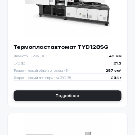
Термопластавтомат TYD128SG
Диаметр шнека (B)
40 мм
L/D (B)
21.2
Теоретический объем впрыска (B)
257 см³
Теоретический вес впрыска (PS) (B)
234 г
Подробнее