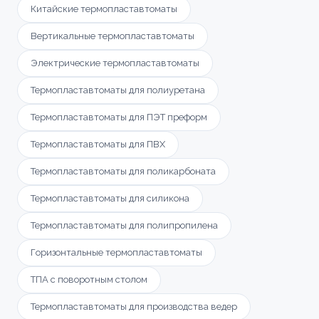
Китайские термопластавтоматы
Вертикальные термопластавтоматы
Электрические термопластавтоматы
Ваше имя *
Термопластавтоматы для полиуретана
Товар
Ваше имя *
Термопластавтоматы для ПЭТ преформ
Способ оплаты
Телефон *
Термопластавтоматы для ПВХ
Телефон *
Термопластавтоматы для поликарбоната
Номер телефона *
Сообщение
ОПТИМИЗАЦИЯ
Термопластавтоматы для силикона
УПАКОВКИ С
ПАЛЛЕТООБМОТЧИКОМ
Термопластавтоматы для полипропилена
Сообщение
YJPO-1650-K
Горизонтальные термопластавтоматы
Доп. информация
Купить
Согласен с условиями
политики
ТПА с поворотным столом
конфиденциальности
и
правилами обработки
персональных данных
Термопластавтоматы для производства ведер
Согласен с условиями
политики