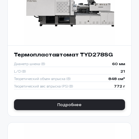
Термопластавтомат TYD278SG
Диаметр шнека (B)
60 мм
L/D (B)
21
Теоретический объем впрыска (B)
848 см³
Теоретический вес впрыска (PS) (B)
772 г
Подробнее