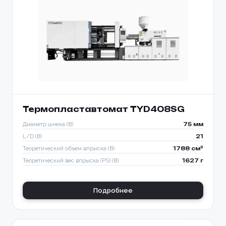
Термопластавтомат TYD408SG
Диаметр шнека (B)
75 мм
L/D (B)
21
Теоретический объем впрыска (B)
1788 см³
Теоретический вес впрыска (PS) (B)
1627 г
Подробнее