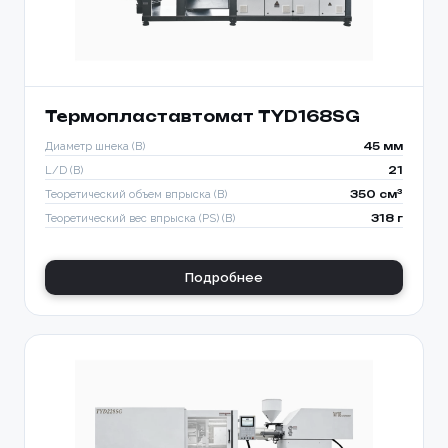
Термопластавтомат TYD168SG
Диаметр шнека (B)
45 мм
L/D (B)
21
Теоретический объем впрыска (B)
350 см³
Теоретический вес впрыска (PS) (B)
318 г
Подробнее