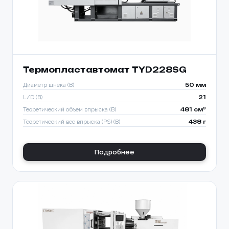
Термопластавтомат TYD228SG
Диаметр шнека (B)
50 мм
L/D (B)
21
Теоретический объем впрыска (B)
481 см³
Теоретический вес впрыска (PS) (B)
438 г
Подробнее