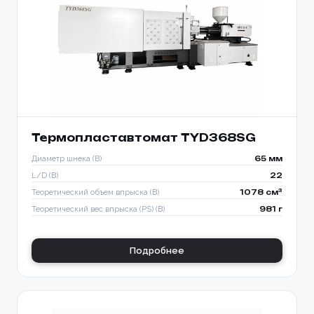
Термопластавтомат TYD368SG
Диаметр шнека (B)
65 мм
L/D (B)
22
Теоретический объем впрыска (B)
1078 см³
Теоретический вес впрыска (PS) (B)
981 г
Подробнее