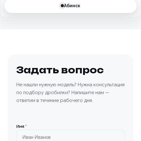
Абинск
Бахчисарай
Белгород
Белоусово
Березовский
Задать вопрос
Бийск
Не нашли нужную модель? Нужна консультация
по подбору дробилки? Напишите нам —
Богородицк
ответим в течение рабочего дня.
Болхов
Братск
Имя
*
Бронницы