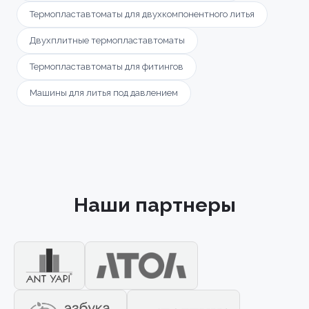
конфиденциальности
и
правилами обработки
Согласен с условиями
политики
Отправить заявку
Термопластавтоматы для двухкомпонентного литья
персональных данных
конфиденциальности
и
правилами обработки
персональных данных
Двухплитные термопластавтоматы
Отправить заявку
Термопластавтоматы для фитингов
📎 Прикрепить реквизиты
Машины для литья под давлением
Заказать
Наши партнеры