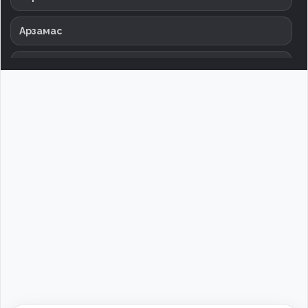
Арзамас
Армавир
Архангельск
Астрахань
Баксан
Балаково
Балашиха
Барнаул
Батайск