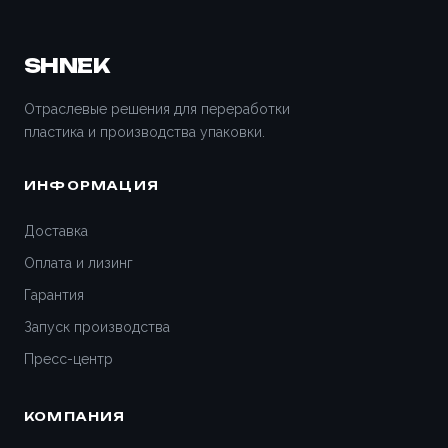
Волжский
Вологда
SHNEK
Воронеж
Отраслевые решения для переработки
пластика и производства упаковки.
Всеволожск
ИНФОРМАЦИЯ
Вятские Поляны
Доставка
Гатчина
Оплата и лизинг
Гарантия
Геленджик
Запуск производства
Дедовск
Пресс-центр
Дзержинск
КОМПАНИЯ