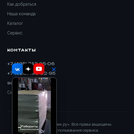
Дивногорск
Как добраться
Наша команда
Димитровград
Каталог
Дмитров
Сервис
Долгопрудный
КОНТАКТЫ
Домодедово
+7 (495) 743-95-06
+7 (928) 193-32-95
Евпатория
sales@shnek.ru
Егорьевск
Смотреть на карте
Ейск
Екатеринбург
© 2008–2026 «Шнек.ру». Все права защищены.
Правила использования сервиса