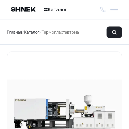
SHNEK
Каталог
Главная
/
Каталог
/
Термопластавтомат TYD408SG