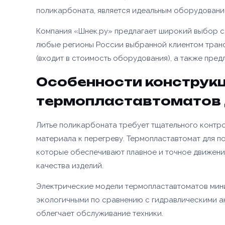
поликарбоната, является идеальным оборудование
Компания «Шнек.ру» предлагает широкий выбор с
Номер те
любые регионы России выбранной клиентом транс
(входит в стоимость оборудования), а также пред
Особенности конструк
Согласе
персона
термопластавтоматов 
📎 При
Литье поликарбоната требует тщательного контро
материала к перегреву. Термопластавтомат для 
которые обеспечивают плавное и точное движение
качества изделий.
Электрические модели термопластавтоматов мини
экологичными по сравнению с гидравлическими ан
облегчает обслуживание техники.