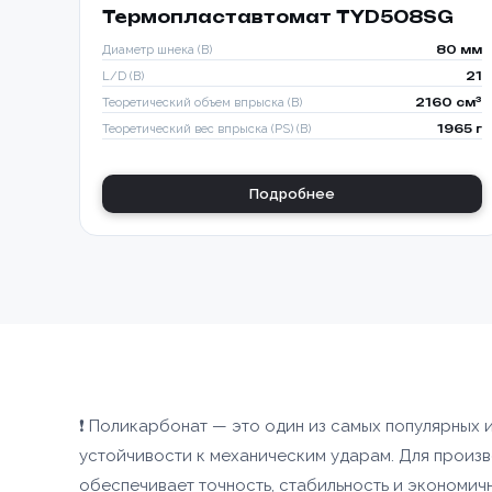
Термопластавтомат TYD508SG
Диаметр шнека (B)
80 мм
L/D (B)
21
Теоретический объем впрыска (B)
2160 см³
Теоретический вес впрыска (PS) (B)
1965 г
Подробнее
❗ Поликарбонат — это один из самых популярных
устойчивости к механическим ударам. Для произ
Способ о
обеспечивает точность, стабильность и экономич