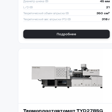
Диаметр шнека (B)
45 мм
L/D (B)
21
Теоретический объем впрыска (B)
350 см³
Теоретический вес впрыска (PS) (B)
318 г
Подробнее
Термопластавтомат TYD278SG