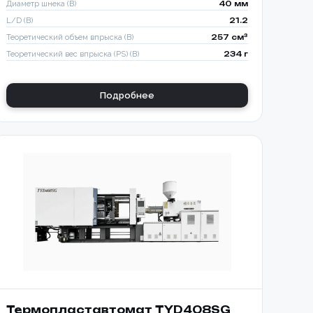
Диаметр шнека (B)
40 мм
L/D (B)
21.2
Теоретический объем впрыска (B)
257 см³
Теоретический вес впрыска (PS) (B)
234 г
Подробнее
Термопластавтомат TYD408SG