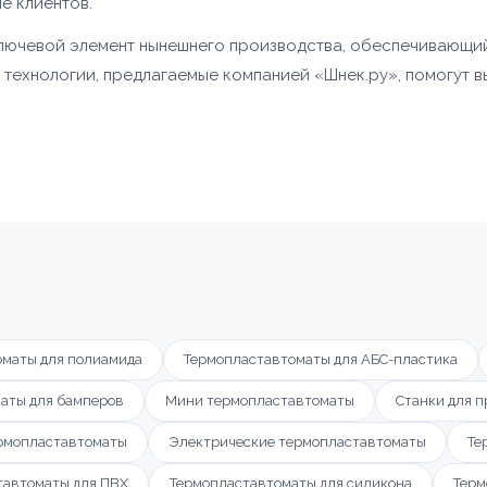
е клиентов.
лючевой элемент нынешнего производства, обеспечивающи
технологии, предлагаемые компанией «Шнек.ру», помогут в
оматы для полиамида
Термопластавтоматы для АБС-пластика
аты для бамперов
Мини термопластавтоматы
Станки для п
рмопластавтоматы
Электрические термопластавтоматы
Те
тавтоматы для ПВХ
Термопластавтоматы для силикона
Терм