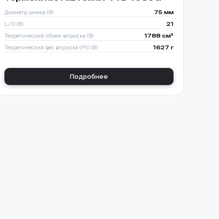
Диаметр шнека (B)
75 мм
L/D (B)
21
Теоретический объем впрыска (B)
1788 см³
Теоретический вес впрыска (PS) (B)
1627 г
Подробнее