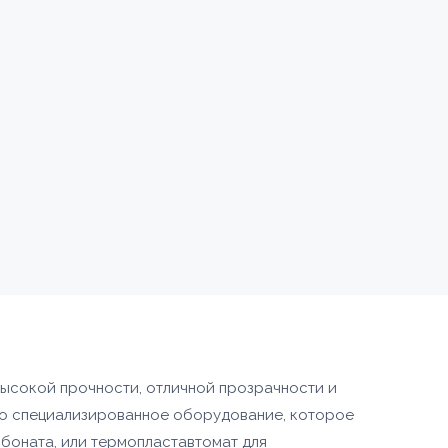
ИЗАЦИЯ
высокой прочности, отличной прозрачности и
мо специализированное оборудование, которое
КИ С
рбоната, или термопластавтомат для