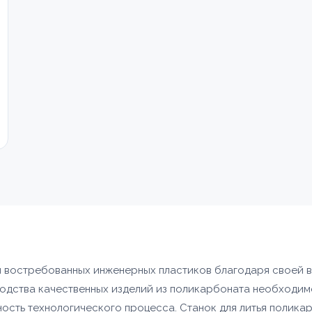
Товар
Ваше имя *
Ваше имя *
ОПТИМ
 и востребованных инженерных пластиков благодаря своей 
Телефон *
водства качественных изделий из поликарбоната необходи
УПАКОВ
Телефон *
платы
ность технологического процесса. Станок для литья полика