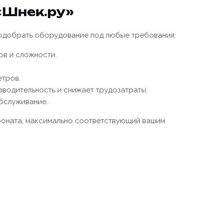
«Шнек.ру»
подобрать оборудование под любые требования:
ов и сложности.
етров.
зводительность и снижает трудозатраты.
бслуживание.
боната, максимально соответствующий вашим