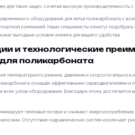
ПАЛЛЕ
м для таких задач, сочетая высокую производительность с
Сообщение
YJPO-1
овременного оборудования для литья поликарбоната с воз
Сообщение
лефона *
Доп. информация
Купить
портной компанией. Наши специалисты помогут подобрать 
ложат выгодные условия лизинга для вашего удобства.
Согласен с условиями
политики конфиденциальности
и
ции и технологические преи
правилами обработки персональных данных
н с условиями
политики конфиденциальности
и
правилами обработки
Согласен с условиями
политики конфиденциальности
и
льных данных
для поликарбоната
правилами обработки персональных данных
Отправить заявку
крепить реквизиты
Заказать
Отправить заявку
ля температурного режима, давления и скорости впрыска и
поликарбоната оснащён эффективными серводвигателями и 
 всех узлов оборудования. Благодаря этому достигается в
мизируют тепловые потери и снижают энергопотребление, 
алогами. Отсутствие гидравлических систем исключает ри