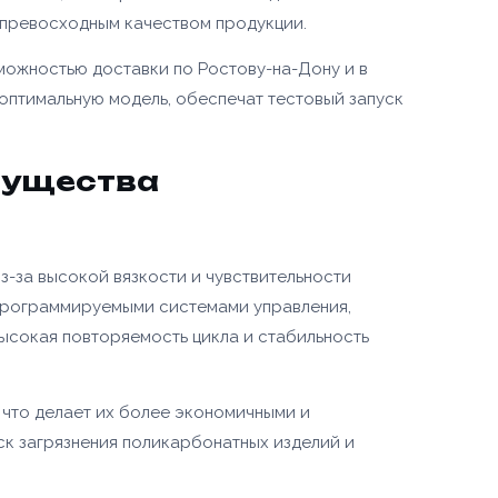
ТООБМОТЧИКОМ
 превосходным качеством продукции.
650-K
можностью доставки по Ростову-на-Дону и в
оптимальную модель, обеспечат тестовый запуск
мущества
з-за высокой вязкости и чувствительности
программируемыми системами управления,
ысокая повторяемость цикла и стабильность
что делает их более экономичными и
ск загрязнения поликарбонатных изделий и