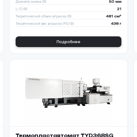
Диаметр шнека (B)
50 мм
L/D (B)
21
Теоретический объем впрыска (B)
481 см³
Теоретический вес впрыска (PS) (B)
438 г
Подробнее
Термопластавтомат TYD368SG