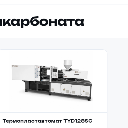
икарбоната
Термопластавтомат TYD128SG