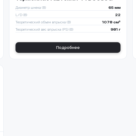
Диаметр шнека (B)
65 мм
L/D (B)
22
Теоретический объем впрыска (B)
1078 см³
Теоретический вес впрыска (PS) (B)
981 г
Подробнее