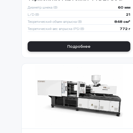
Диаметр шнека (B)
60 мм
L/D (B)
21
Теоретический объем впрыска (B)
848 см³
Теоретический вес впрыска (PS) (B)
772 г
Подробнее