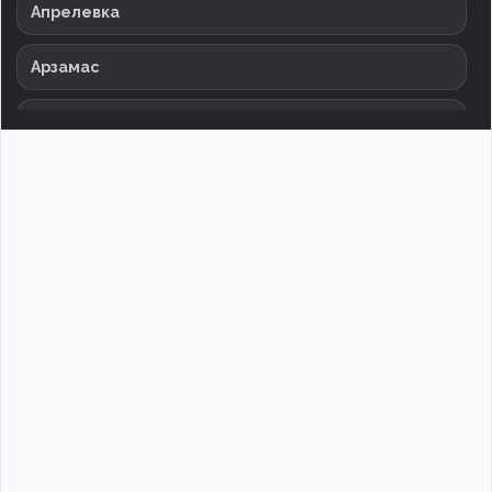
Апрелевка
Арзамас
Армавир
Архангельск
Астрахань
Баксан
Балаково
Балашиха
Барнаул