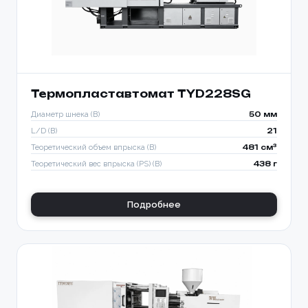
Термопластавтомат TYD228SG
Диаметр шнека (B)
50 мм
L/D (B)
21
Теоретический объем впрыска (B)
481 см³
Теоретический вес впрыска (PS) (B)
438 г
Подробнее