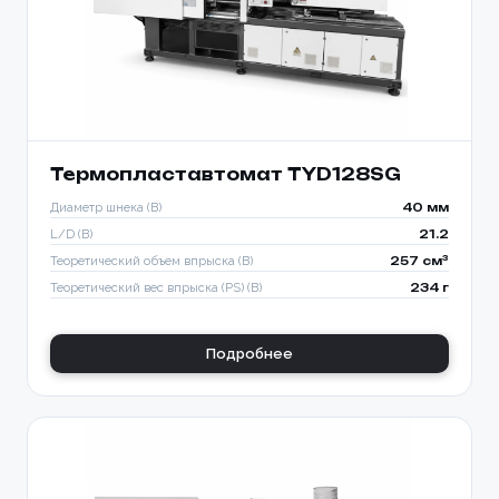
Термопластавтомат TYD128SG
Диаметр шнека (B)
40 мм
L/D (B)
21.2
Теоретический объем впрыска (B)
257 см³
Теоретический вес впрыска (PS) (B)
234 г
Подробнее