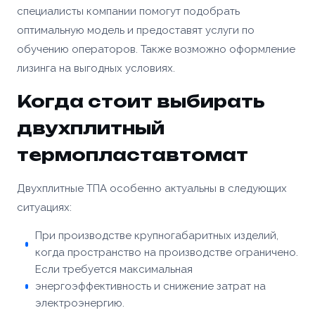
специалисты компании помогут подобрать
конфиденциальности
и
правилами обработки
Согласен с условиями
политики
Отправить заявку
персональных данных
конфиденциальности
и
правилами обработки
оптимальную модель и предоставят услуги по
персональных данных
обучению операторов. Также возможно оформление
Отправить заявку
лизинга на выгодных условиях.
📎 Прикрепить реквизиты
Когда стоит выбирать
Заказать
двухплитный
термопластавтомат
Двухплитные ТПА особенно актуальны в следующих
ситуациях:
При производстве крупногабаритных изделий,
когда пространство на производстве ограничено.
Если требуется максимальная
энергоэффективность и снижение затрат на
электроэнергию.