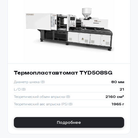
Термопластавтомат TYD508SG
Диаметр шнека (B)
80 мм
L/D (B)
21
Теоретический объем впрыска (B)
2160 см³
Теоретический вес впрыска (PS) (B)
1965 г
Подробнее