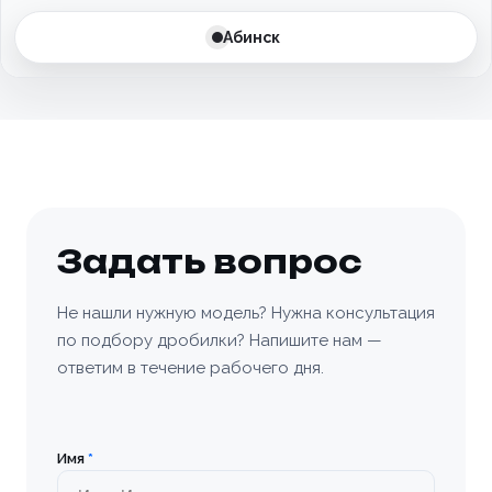
Батайск
Абинск
Бахчисарай
Белгород
Белоусово
Березовский
Задать вопрос
Бийск
Не нашли нужную модель? Нужна консультация
по подбору дробилки? Напишите нам —
Богородицк
ответим в течение рабочего дня.
Болхов
Братск
Имя
*