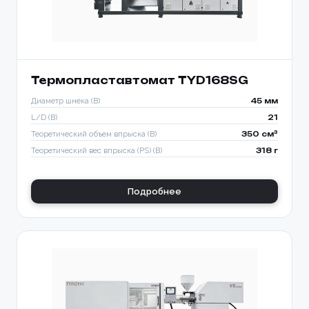
Термопластавтомат TYD168SG
Диаметр шнека (B)
45 мм
L/D (B)
21
Теоретический объем впрыска (B)
350 см³
Теоретический вес впрыска (PS) (B)
318 г
Подробнее