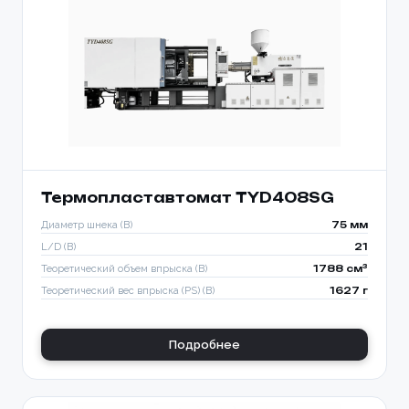
Термопластавтомат TYD408SG
Диаметр шнека (B)
75 мм
L/D (B)
21
Теоретический объем впрыска (B)
1788 см³
Теоретический вес впрыска (PS) (B)
1627 г
Подробнее