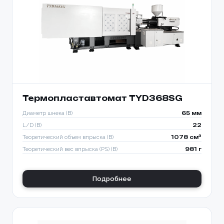
Термопластавтомат TYD368SG
Диаметр шнека (B)
65 мм
L/D (B)
22
Теоретический объем впрыска (B)
1078 см³
Теоретический вес впрыска (PS) (B)
981 г
Подробнее