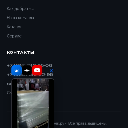
Дивногорск
Как добраться
Наша команда
Димитровград
Каталог
Дмитров
Сервис
Долгопрудный
КОНТАКТЫ
Домодедово
+7 (495) 743-95-06
+7 (928) 193-32-95
Евпатория
sales@shnek.ru
Егорьевск
Смотреть на карте
Ейск
Екатеринбург
© 2008–2026 «Шнек.ру». Все права защищены.