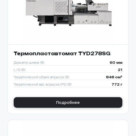
Термопластавтомат TYD278SG
Диаметр шнека (B)
60 мм
L/D (B)
21
Теоретический объем впрыска (B)
848 см³
Теоретический вес впрыска (PS) (B)
772 г
Подробнее