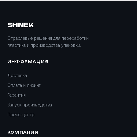
Волжский
Вологда
SHNEK
Воронеж
Отраслевые решения для переработки
пластика и производства упаковки.
Всеволожск
ИНФОРМАЦИЯ
Вятские Поляны
Доставка
Гатчина
Оплата и лизинг
Гарантия
Геленджик
Запуск производства
Дедовск
Пресс-центр
Дзержинск
КОМПАНИЯ