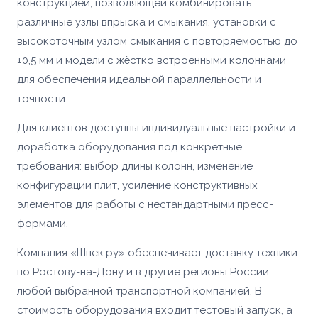
конструкцией, позволяющей комбинировать
различные узлы впрыска и смыкания, установки с
высокоточным узлом смыкания с повторяемостью до
±0,5 мм и модели с жёстко встроенными колоннами
Ваше имя *
для обеспечения идеальной параллельности и
Товар
точности.
Ваше имя *
Для клиентов доступны индивидуальные настройки и
Способ оплаты
Телефон *
доработка оборудования под конкретные
требования: выбор длины колонн, изменение
Телефон *
конфигурации плит, усиление конструктивных
Номер телефона *
Сообщение
ОПТИМИЗАЦИЯ
элементов для работы с нестандартными пресс-
УПАКОВКИ С
формами.
ПАЛЛЕТООБМОТЧИКОМ
Сообщение
YJPO-1650-K
Компания «Шнек.ру» обеспечивает доставку техники
Доп. информация
по Ростову-на-Дону и в другие регионы России
Купить
Согласен с условиями
политики
любой выбранной транспортной компанией. В
конфиденциальности
и
правилами обработки
персональных данных
стоимость оборудования входит тестовый запуск, а
Согласен с условиями
политики