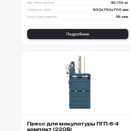
Вес тюка картона
40-110 кг
Габариты тюка
500x750x700 мм
Цикл прессования
35 сек
Подробнее
Пресс для макулатуры ПГП-6-4
компакт (220В)