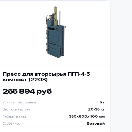
Пресс для вторсырья ПГП-4-5
компакт (220В)
255 894 руб
Усилие прессования
5 т
Вес тюка картона
20-35 кг
ИЗАЦИЯ
Габариты тюка
350x600x400 мм
КИ С
Особенности
Базовый