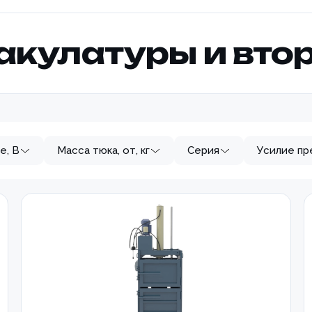
акулатуры и вто
е, В
Масса тюка, от, кг
Серия
Усилие пр