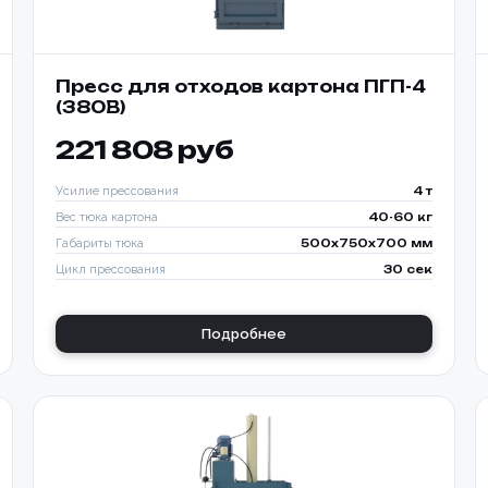
Пресс для отходов картона ПГП-4
(380В)
221 808 руб
Усилие прессования
4 т
Вес тюка картона
40-60 кг
Габариты тюка
500x750x700 мм
Цикл прессования
30 сек
Подробнее