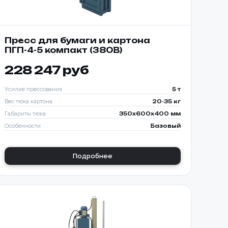
Пресс для бумаги и картона
ПГП-4-5 компакт (380В)
228 247 руб
Усилие прессования
5 т
Вес тюка картона
20-35 кг
Габариты тюка
350x600x400 мм
Особенности
Базовый
Подробнее