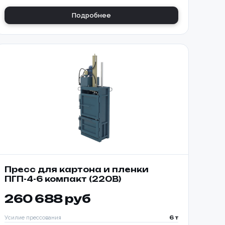
ТООБМОТЧИКОМ
Подробнее
650-K
Пресс для картона и пленки
ПГП-4-6 компакт (220В)
260 688 руб
Усилие прессования
6 т