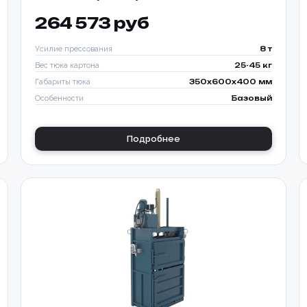
264 573 руб
Усилие прессования
8 т
Вес тюка картона
25-45 кг
Габариты тюка
350x600x400 мм
Особенности
Базовый
Подробнее