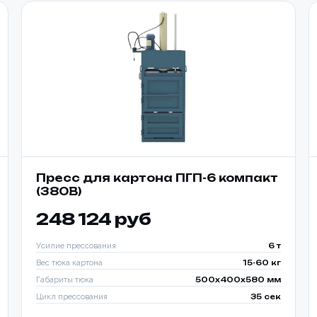
Пресс для картона ПГП-6 компакт
(380В)
Товар
248 124 руб
Ваше имя *
Ваше имя *
Усилие прессования
6 т
Вес тюка картона
15-60 кг
ОПТИМ
Телефон *
Габариты тюка
500x400x580 мм
УПАКОВ
Цикл прессования
35 сек
Телефон *
платы