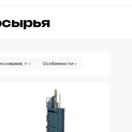
рсырья
ессования, т
Особенности