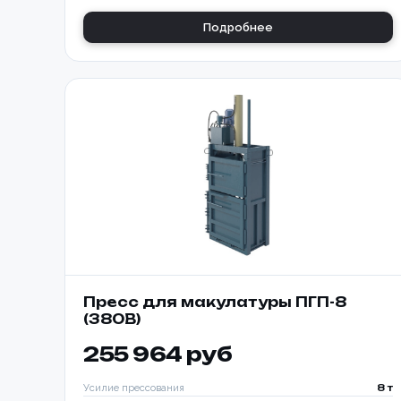
Подробнее
Номер те
Согласе
персона
📎 При
Пресс для макулатуры ПГП-8
(380В)
255 964 руб
Усилие прессования
8 т