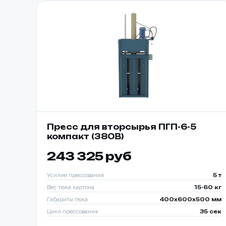
Пресс для вторсырья ПГП-6-5
компакт (380В)
243 325 руб
Усилие прессования
5 т
Вес тюка картона
15-60 кг
Габариты тюка
400x600x500 мм
Цикл прессования
35 сек
Способ о