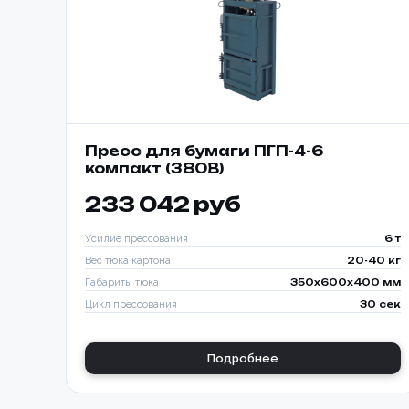
Пресс для бумаги ПГП-4-6
компакт (380В)
233 042 руб
Усилие прессования
6 т
Вес тюка картона
20-40 кг
Габариты тюка
350x600x400 мм
Цикл прессования
30 сек
Подробнее