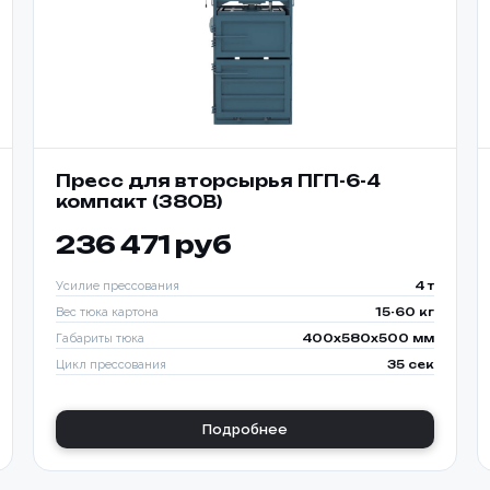
Пресс для вторсырья ПГП-6-4
компакт (380В)
236 471 руб
Усилие прессования
4 т
Вес тюка картона
15-60 кг
Габариты тюка
400x580x500 мм
Цикл прессования
35 сек
Подробнее