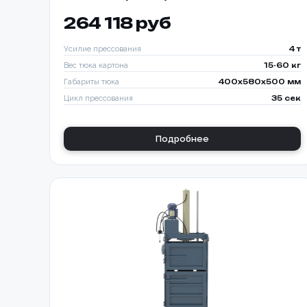
264 118 руб
Усилие прессования
4 т
Вес тюка картона
15-60 кг
Габариты тюка
400x580x500 мм
Цикл прессования
35 сек
Подробнее