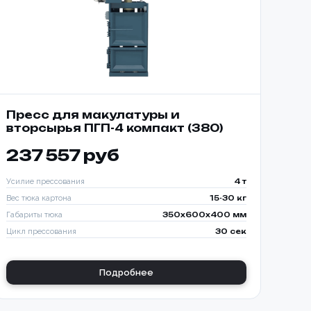
Пресс для макулатуры и
вторсырья ПГП-4 компакт (380)
237 557 руб
Усилие прессования
4 т
Вес тюка картона
15-30 кг
Габариты тюка
350x600x400 мм
Цикл прессования
30 сек
Подробнее