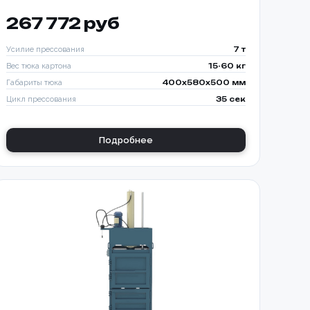
267 772 руб
Усилие прессования
7 т
Вес тюка картона
15-60 кг
Габариты тюка
400x580x500 мм
Цикл прессования
35 сек
Подробнее