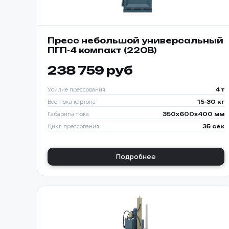
Пресс небольшой универсальный
ПГП-4 компакт (220В)
238 759 руб
Усилие прессования
4 т
Вес тюка картона
15-30 кг
Габариты тюка
350x600x400 мм
Цикл прессования
35 сек
Подробнее