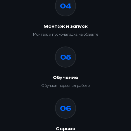
04
Отправить заявку
Заказать
📎 Прикрепить реквизиты
Монтаж и запуск
Заказать
Монтаж и пусконаладка на объекте
05
Обучение
Обучаем персонал работе
06
Сервис