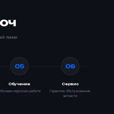
ТООБМОТЧИКОМ
650-K
юч
ей линии
05
06
Обучение
Сервис
Обучаем персонал работе
Гарантия, обслуживание,
запчасти