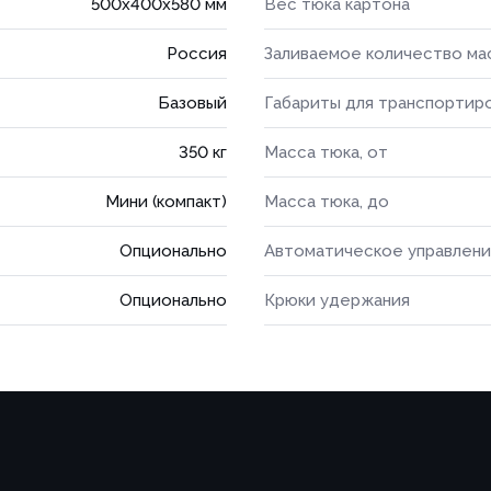
500x400x580 мм
Вес тюка картона
Россия
Заливаемое количество ма
Базовый
Габариты для транспортир
350 кг
Масса тюка, от
Мини (компакт)
Масса тюка, до
Опционально
Автоматическое управлен
Опционально
Крюки удержания
Товар
Ваше имя *
Ваше имя *
Товар
ОПТИМ
Телефон *
УПАКОВ
Телефон *
платы