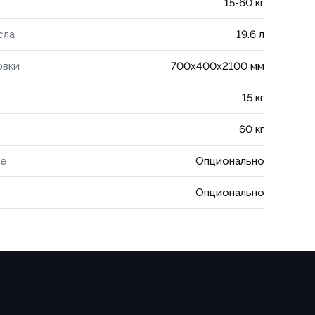
15-60 кг
сла
19.6 л
овки
700x400x2100 мм
15 кг
60 кг
ие
Опционально
Опционально
ИЗАЦИЯ
КИ С