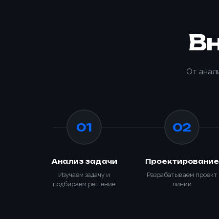
Номер те
В
Номер те
Согласе
От анал
персона
Согласе
персона
Зака
📎 При
01
02
Анализ задачи
Проектирование
Изучаем задачу и
Разрабатываем проект
подбираем решение
линии