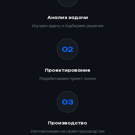
Анализ задачи
Изучаем задачу и подбираем решение
02
Проектирование
Разрабатываем проект линии
Ваше имя *
Товар
03
Ваше имя *
Способ оплаты
Телефон *
Товар
Производство
Телефон *
Изготавливаем на своём производстве
Номер телефона *