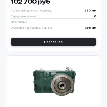
102 700 руб
Посадочный диаметр по фланцу
230 мм
Передаточное число
8
Исполнение
I
Отверстие под хвостовик шнека
⌀38 мм
Подробнее