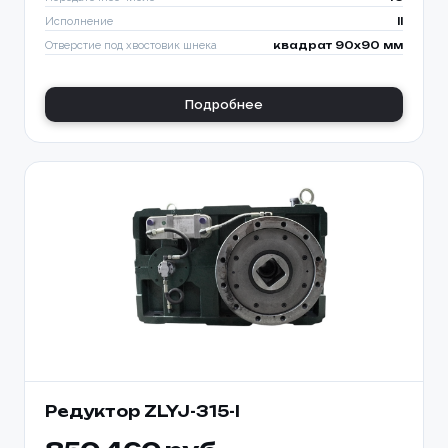
Исполнение
II
Отверстие под хвостовик шнека
квадрат 90х90 мм
Подробнее
Редуктор ZLYJ-315-l