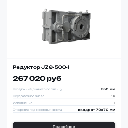
Редуктор JZQ-500-I
267 020 руб
Посадочный диаметр по фланцу
350 мм
Передаточное число
16
Исполнение
I
Отверстие под хвостовик шнека
квадрат 70х70 мм
Подробнее