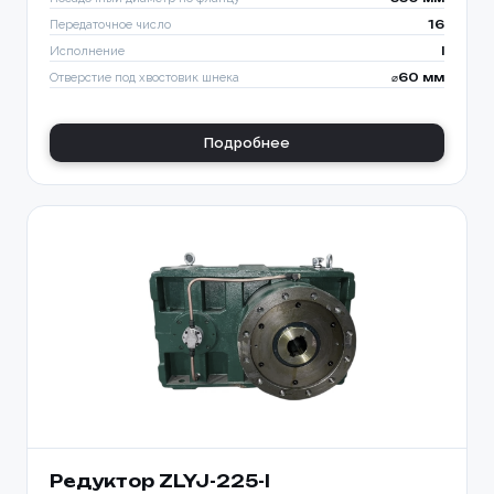
Передаточное число
16
Исполнение
I
Отверстие под хвостовик шнека
⌀60 мм
Подробнее
Редуктор ZLYJ-225-l