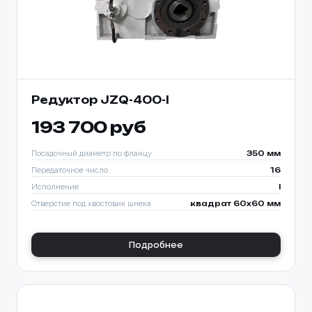
Редуктор JZQ-400-I
193 700 руб
Посадочный диаметр по фланцу
350 мм
Передаточное число
16
Исполнение
I
Отверстие под хвостовик шнека
квадрат 60х60 мм
Подробнее