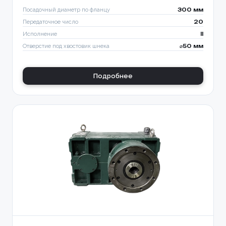
Посадочный диаметр по фланцу
300 мм
Передаточное число
20
Исполнение
II
Отверстие под хвостовик шнека
⌀50 мм
Подробнее