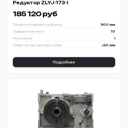
Редуктор ZLYJ-173-l
185 120 руб
Посадочный диаметр по фланцу
300 мм
Передаточное число
10
Исполнение
I
Отверстие под хвостовик шнека
⌀50 мм
Подробнее