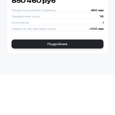
850 460 руб
Посадочный диаметр по фланцу
450 мм
Передаточное число
16
Исполнение
I
Отверстие под хвостовик шнека
⌀100 мм
Подробнее