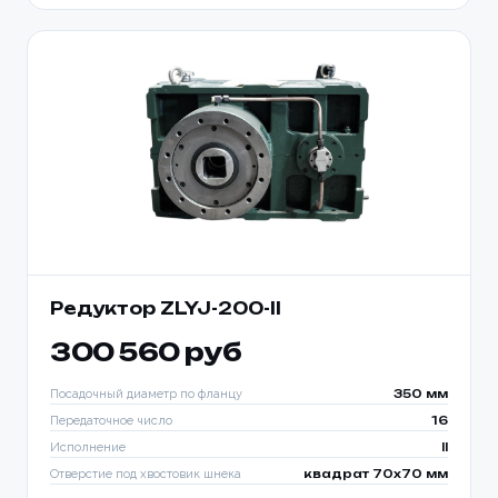
Редуктор ZLYJ-200-II
300 560 руб
Посадочный диаметр по фланцу
350 мм
Передаточное число
16
Исполнение
II
Отверстие под хвостовик шнека
квадрат 70х70 мм