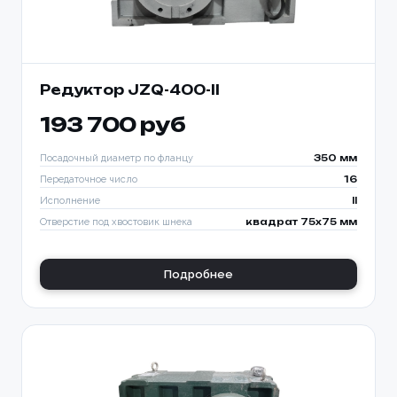
Редуктор JZQ-400-II
193 700 руб
Посадочный диаметр по фланцу
350 мм
Передаточное число
16
Исполнение
II
Отверстие под хвостовик шнека
квадрат 75х75 мм
Подробнее