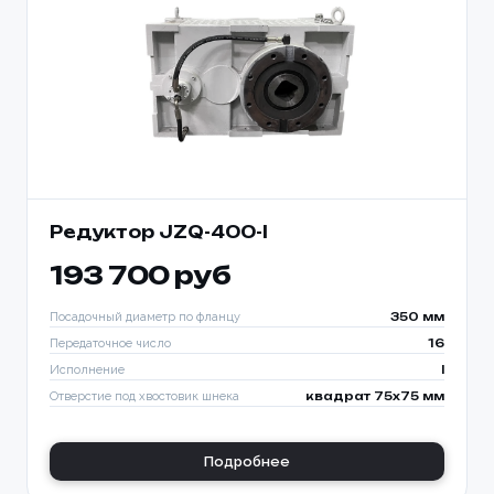
Редуктор JZQ-400-I
193 700 руб
Посадочный диаметр по фланцу
350 мм
Передаточное число
16
Исполнение
I
Отверстие под хвостовик шнека
квадрат 75х75 мм
Подробнее