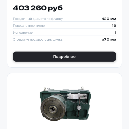
403 260 руб
Посадочный диаметр по фланцу
420 мм
Передаточное число
16
Исполнение
I
Отверстие под хвостовик шнека
⌀70 мм
Подробнее